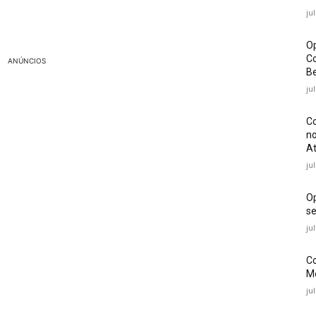
ju
Op
Co
ANÚNCIOS
Be
ju
Co
no
At
ju
O
se
ju
Co
Mé
ju