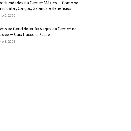
portunidades na Cemex México — Como se
ndidatar, Cargos, Salários e Benefícios
lho 3, 2026
omo se Candidatar às Vagas da Cemex no
xico — Guia Passo a Passo
lho 3, 2026