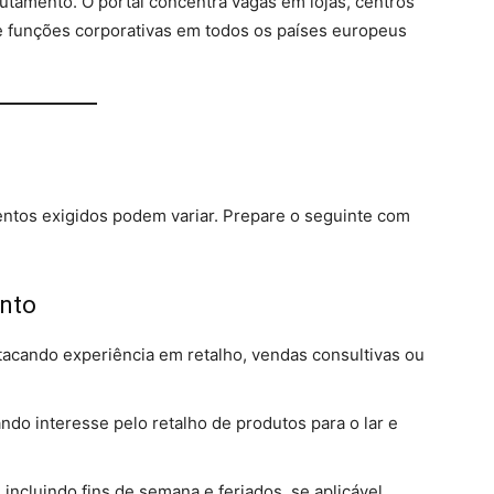
utamento. O portal concentra vagas em lojas, centros
e funções corporativas em todos os países europeus
tos exigidos podem variar. Prepare o seguinte com
ento
stacando experiência em retalho, vendas consultivas ou
do interesse pelo retalho de produtos para o lar e
 incluindo fins de semana e feriados, se aplicável.