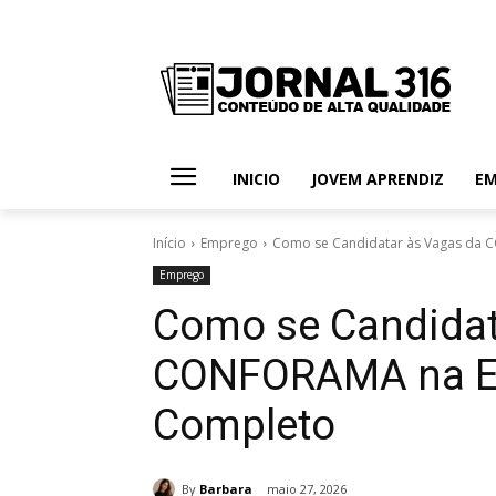
INICIO
JOVEM APRENDIZ
E
Início
Emprego
Como se Candidatar às Vagas da
Emprego
Como se Candidat
CONFORAMA na E
Completo
By
Barbara
maio 27, 2026