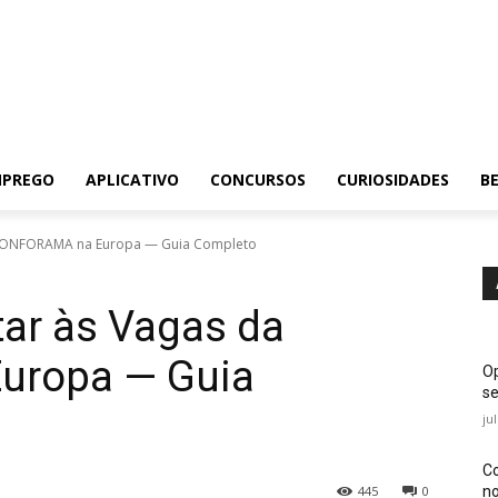
MPREGO
APLICATIVO
CONCURSOS
CURIOSIDADES
BE
 CONFORAMA na Europa — Guia Completo
ar às Vagas da
uropa — Guia
Op
se
ju
Co
no
445
0