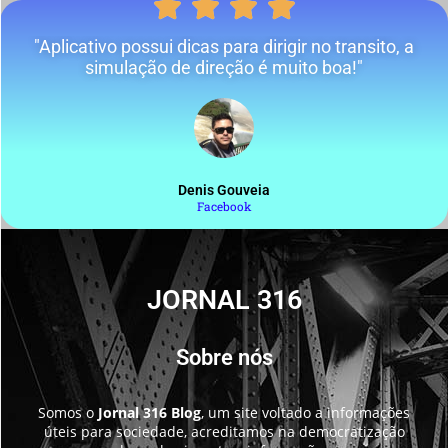
"Aplicativo possui dicas para dirigir no transito, a
simulação de direção é muito boa!"
Denis Gouveia
Facebook
JORNAL 316
Sobre nós
Somos o
Jornal 316 Blog
, um site voltado a informações
úteis para sociedade, acreditamos na democratização