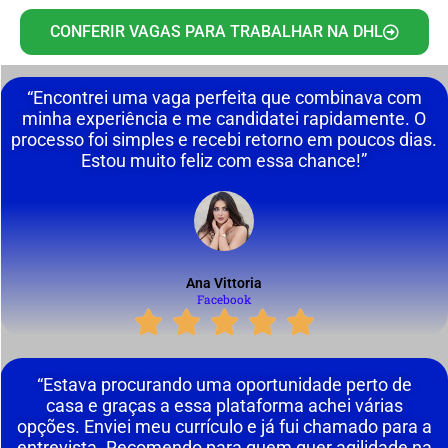
CONFERIR VAGAS PARA TRABALHAR NA DHL
“Encontrei uma vaga perfeita que combinava com
minha experiência e me candidatei rapidamente. O
processo foi simples e recebi retorno em poucos dias.
Estou muito feliz com essa chance!”
Ana Vittoria
Facebook
“Estava procurando uma oportunidade perto de
casa e graças a essa plataforma achei várias
opções. Enviei meu currículo e já fui chamado para a
entrevista. Recomendo para quem quer agilidade na