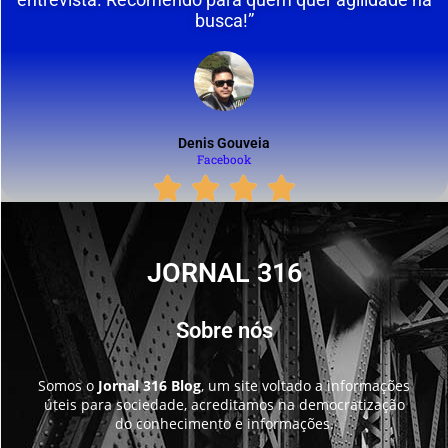
busca!”
Denis Gouveia
Facebook
JORNAL 316
Sobre nós
Somos o
Jornal 316 Blog
, um site voltado a informações
úteis para sociedade, acreditamos na democratização
do conhecimento e informações.