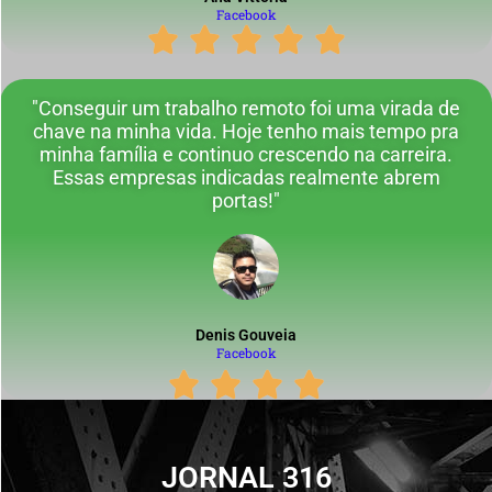
Facebook
"Conseguir um trabalho remoto foi uma virada de
chave na minha vida. Hoje tenho mais tempo pra
minha família e continuo crescendo na carreira.
Essas empresas indicadas realmente abrem
portas!"
Denis Gouveia
Facebook
JORNAL 316