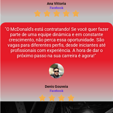
Ana Vittoria
Facebook
"O McDonald's está contratando! Se você quer fazer
parte de uma equipe dinâmica e em constante
crescimento, não perca essa oportunidade. São
vagas para diferentes perfis, desde iniciantes até
profissionais com experiência. A hora de dar o
próximo passo na sua carreira é agora!"
Denis Gouveia
Facebook