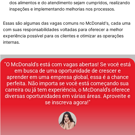
dos alimentos e do atendimento sejam cumpridos, realizando
inspeções e implementando melhorias nos processos.
Essas são algumas das vagas comuns no McDonald's, cada uma
com suas responsabilidades voltadas para oferecer a melhor
experiência possível para os clientes e otimizar as operações
internas.
"O McDonald's está com vagas abertas! Se você está
em busca de uma oportunidade de crescer e
aprender em uma empresa global, essa é a chance
perfeita. Não importa se você está começando sua
carreira ou já tem experiência, o McDonald's oferece
diversas oportunidades em várias áreas. Aproveite e
se inscreva agora!"