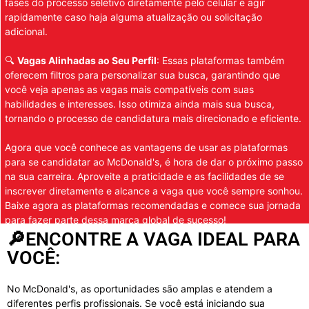
fases do processo seletivo diretamente pelo celular e agir
rapidamente caso haja alguma atualização ou solicitação
adicional.
🔍
Vagas Alinhadas ao Seu Perfil
: Essas plataformas também
oferecem filtros para personalizar sua busca, garantindo que
você veja apenas as vagas mais compatíveis com suas
habilidades e interesses. Isso otimiza ainda mais sua busca,
tornando o processo de candidatura mais direcionado e eficiente.
Agora que você conhece as vantagens de usar as plataformas
para se candidatar ao McDonald's, é hora de dar o próximo passo
na sua carreira. Aproveite a praticidade e as facilidades de se
inscrever diretamente e alcance a vaga que você sempre sonhou.
Baixe agora as plataformas recomendadas e comece sua jornada
para fazer parte dessa marca global de sucesso!
🔎ENCONTRE A VAGA IDEAL PARA
VOCÊ:
No McDonald's, as oportunidades são amplas e atendem a
diferentes perfis profissionais. Se você está iniciando sua