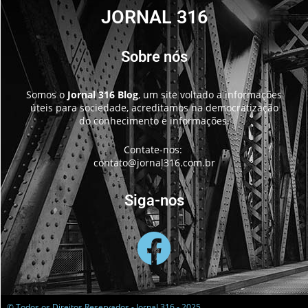
JORNAL 316
Sobre nós
Somos o
Jornal 316 Blog
, um site voltado a informações
úteis para sociedade, acreditamos na democratização
do conhecimento e informações.
Contate-nos:
contato@jornal316.com.br
Siga-nos
© Todos os Direitos Reservados - Jornal 316 - 2025.