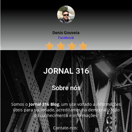
Denis Gouveia
Facebook
JORNAL 316
Sobre nós
Somos o
Jornal 316 Blog
, um site voltado a informações
úteis para sociedade, acreditamos na democratização
do conhecimento e informações.
Contate-nos: