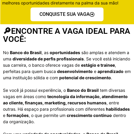
melhores oportunidades diretamente na palma da sua mão!
CONQUISTE SUA VAGA
🔎ENCONTRE A VAGA IDEAL PARA
VOCÊ:
No
Banco do Brasil
, as
oportunidades
são amplas e atendem a
uma
diversidade de perfis profissionais
. Se você está iniciando
sua carreira, o banco oferece vagas de
estágio e trainee
,
perfeitas para quem busca
desenvolvimento
e
aprendizado
em
uma instituição sólida e com
potencial de crescimento
.
Se você já possui experiência, o
Banco do Brasil
tem diversas
vagas em áreas como
tecnologia da informação, atendimento
ao cliente, finanças, marketing, recursos humanos
, entre
outras. Há espaço para profissionais com diferentes
habilidades
e
formações
, o que permite um
crescimento contínuo
dentro
da organização.