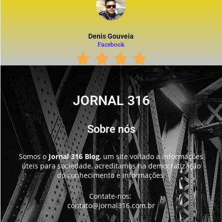
Denis Gouveia
Facebook
JORNAL 316
Sobre nós
Somos o
Jornal 316 Blog
, um site voltado a informações
úteis para sociedade, acreditamos na democratização
do conhecimento e informações.
Contate-nos:
contato@jornal316.com.br