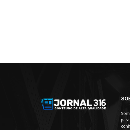
SO
Somo
para
conh