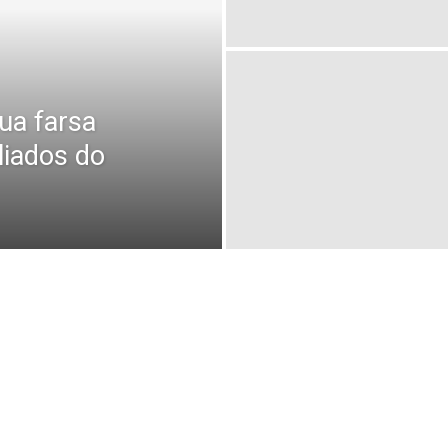
ua farsa
liados do