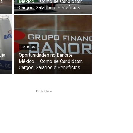
ia
México — Como se Candidatar,
Cargos, Salários e Benefícios
EMPREGO
s
uia
Oportunidades no Banorte
México — Como se Candidatar,
Cargos, Salários e Benefícios
Publicidade