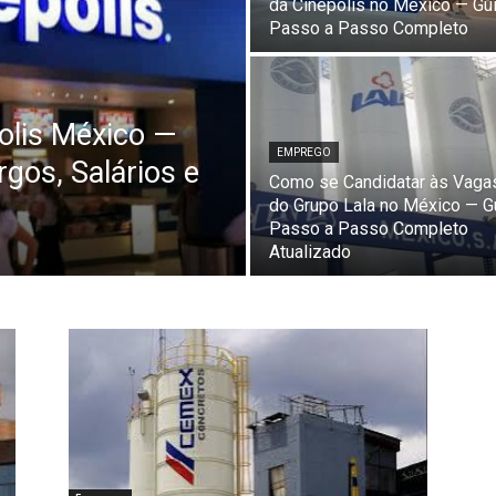
da Cinépolis no México — Gu
Passo a Passo Completo
olis México —
EMPREGO
gos, Salários e
Como se Candidatar às Vaga
do Grupo Lala no México — G
Passo a Passo Completo
Atualizado