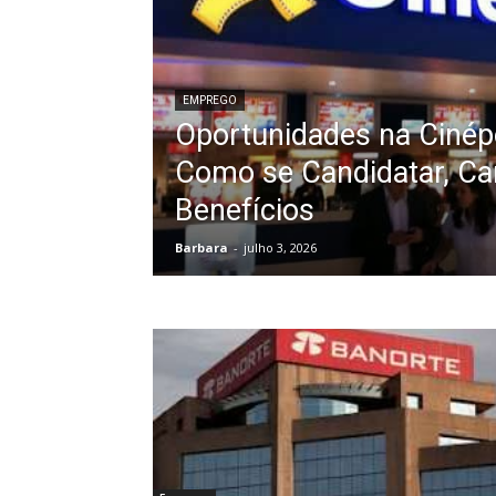
EMPREGO
Oportunidades na Cinép
Como se Candidatar, Car
Benefícios
Barbara
-
julho 3, 2026