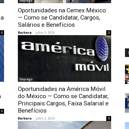
Emprego
Oportunidades na Cemex México
 a
— Como se Candidatar, Cargos,
Salários e Benefícios
Barbara
-
julho 3, 2026
0
0
Emprego
Oportunidades na América Móvil
a
do México — Como se Candidatar,
Principais Cargos, Faixa Salarial e
Benefícios
0
Barbara
-
julho 3, 2026
0