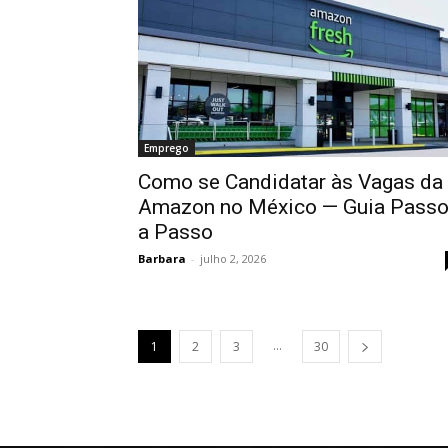
Emprego
Como se Candidatar às Vagas da
Amazon no México — Guia Pass
a Passo
Barbara
-
julho 2, 2026
...
1
2
3
30