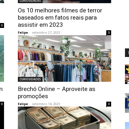
CURIOSIDADES
Os 10 melhores filmes de terror
baseados em fatos reais para
assistir em 2023
0
Felipe
-
setembro 27, 2023
0
CURIOSIDADES
m
Brechó Online – Aproveite as
promoções
Felipe
-
setembro 14, 2023
0
0