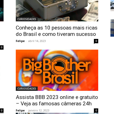
CURIOSIDADES
Conheça as 10 pessoas mais ricas
do Brasil e como tiveram sucesso
Felipe
-
abril 14, 2023
0
0
CURIOSIDADES
Assista BBB 2023 online e gratuito
– Veja as famosas câmeras 24h
Felipe
-
janeiro 12, 2023
0
0