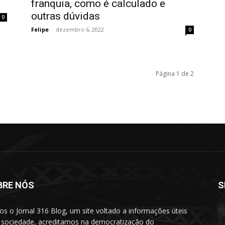
franquia, como é calculado e
outras dúvidas
0
Felipe
-
dezembro 6, 2022
0
Página 1 de 2
BRE NÓS
S
s o Jornal 316 Blog, um site voltado a informações úteis
 sociedade, acreditamos na democratização do