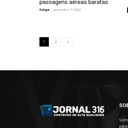
passagens aéreas baratas
Felipe
-
dezembro 7, 2022
1
2
SO
Somo
para