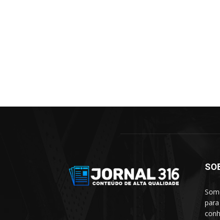
SO
Somo
para
conh