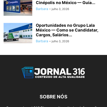
Cinépolis no México — Guia...
Barbara
-
julho 3, 2026
Oportunidades no Grupo Lala
México — Como se Candidatar,
Cargos, Salários...
Barbara
-
julho 3, 2026
SOBRE NÓS