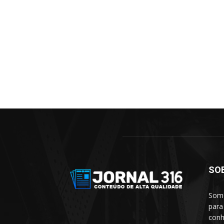
SO
Somo
para
conh