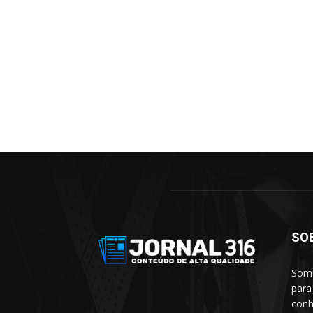
SO
Somo
para
conh