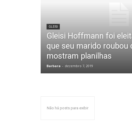
GLEISI
Gleisi Hoffmann foi elei
que seu marido roubou 
mostram planilhas
Barbara
-
dezembro 7, 2019
Não há posts para exibir