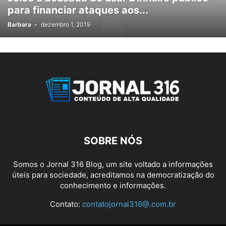
para financiar ataques aos...
SAÚDE
SEGURANÇA
SEM CATEGORIA
SERASA
TRABALHO
Barbara
-
dezembro 1, 2019
URGENTE
VIDEO
WEB
SOBRE NÓS
Somos o Jornal 316 Blog, um site voltado a informações
úteis para sociedade, acreditamos na democratização do
conhecimento e informações.
Contato:
contatojornal316@.com.br