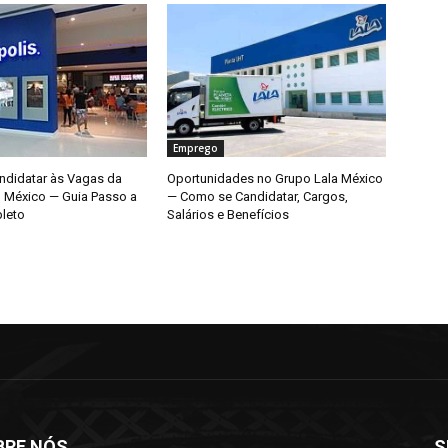
Emprego
didatar às Vagas da
Oportunidades no Grupo Lala México
o México — Guia Passo a
— Como se Candidatar, Cargos,
leto
Salários e Benefícios
BRE NÓS
S