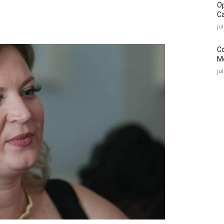
O
Ca
ju
C
Mé
ju