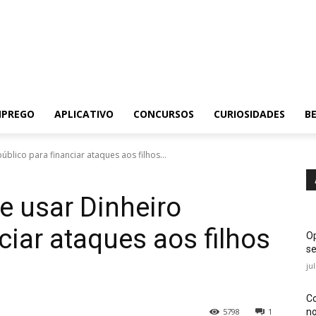
MPREGO
APLICATIVO
CONCURSOS
CURIOSIDADES
BE
úblico para financiar ataques aos filhos...
e usar Dinheiro
ciar ataques aos filhos
Op
se
ju
Co
no
5798
1