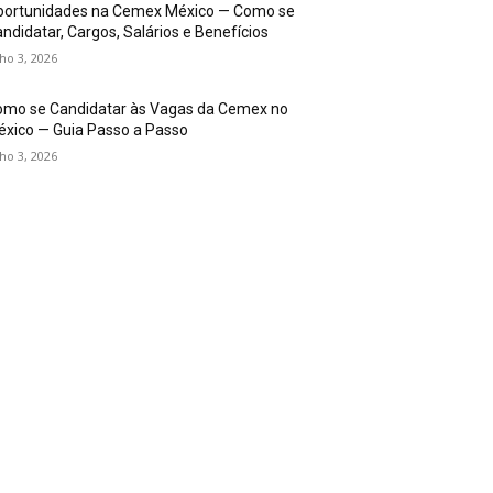
portunidades na Cemex México — Como se
ndidatar, Cargos, Salários e Benefícios
lho 3, 2026
omo se Candidatar às Vagas da Cemex no
xico — Guia Passo a Passo
lho 3, 2026