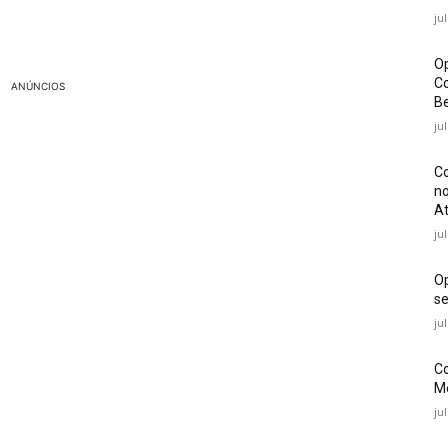
ju
Op
Co
ANÚNCIOS
Be
ju
Co
no
At
ju
O
se
ju
Co
Mé
ju