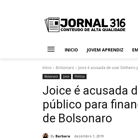
INICIO
JOVEM APRENDIZ
E
Início
Bolsonaro
Joice é acusada de usar Dinheiro p
Bolsonaro
Joice
Política
Joice é acusada d
público para finan
de Bolsonaro
By
Barbara
dezembro 1, 2019