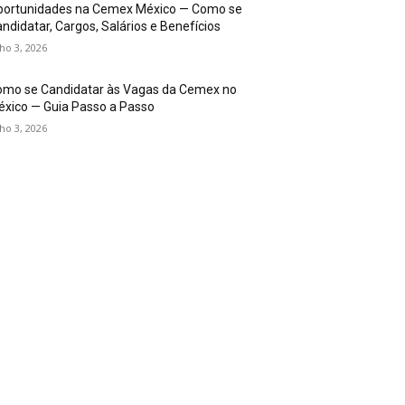
portunidades na Cemex México — Como se
ndidatar, Cargos, Salários e Benefícios
lho 3, 2026
omo se Candidatar às Vagas da Cemex no
xico — Guia Passo a Passo
lho 3, 2026