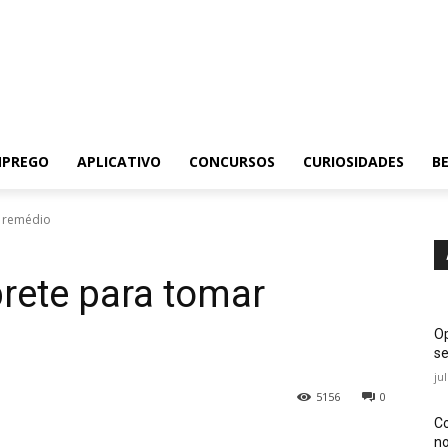
MPREGO
APLICATIVO
CONCURSOS
CURIOSIDADES
BE
r remédio
brete para tomar
Op
se
ju
5156
0
Co
no