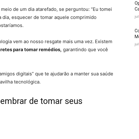
O
 meio de um dia atarefado, se perguntou: “Eu tomei
Ca
ju
 a dia, esquecer de tomar aquele comprimido
ostaríamos.
C
Mé
cnologia vem ao nosso resgate mais uma vez. Existem
ju
retes para tomar remédios,
garantindo que você
amigos digitais” que te ajudarão a manter sua saúde
vilha tecnológica.
 lembrar de tomar seus