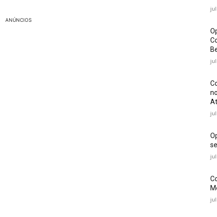
ju
ANÚNCIOS
Op
Co
Be
ju
Co
no
At
ju
O
se
ju
Co
Mé
ju