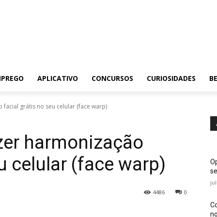
MPREGO
APLICATIVO
CONCURSOS
CURIOSIDADES
BE
facial grátis no seu celular (face warp)
azer harmonização
u celular (face warp)
Op
se
ju
4486
0
Co
no