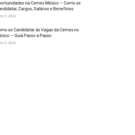
portunidades na Cemex México — Como se
ndidatar, Cargos, Salários e Benefícios
lho 3, 2026
omo se Candidatar às Vagas da Cemex no
xico — Guia Passo a Passo
lho 3, 2026