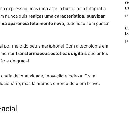
O
a expressão, mas uma arte, a busca pela fotografia
Ca
ju
em nunca quis
realçar uma característica,
suavizar
uma aparência totalmente nova
, tudo isso sem gastar
C
Mé
ju
ial por meio do seu smartphone! Com a tecnologia em
rimentar
transformações estéticas digitais
que antes
ão e de graça!
heia de criatividade, inovação e beleza. E sim,
olucionário, mas falaremos o nome dele em breve.
acial