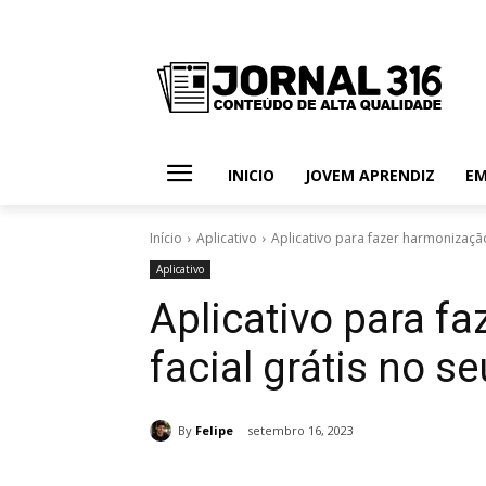
INICIO
JOVEM APRENDIZ
E
Início
Aplicativo
Aplicativo para fazer harmonização 
Aplicativo
Aplicativo para f
facial grátis no se
By
Felipe
setembro 16, 2023