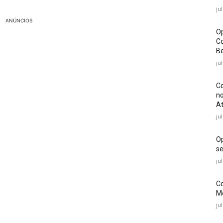
ju
ANÚNCIOS
Op
Co
Be
ju
Co
no
At
ju
O
se
ju
Co
Mé
ju