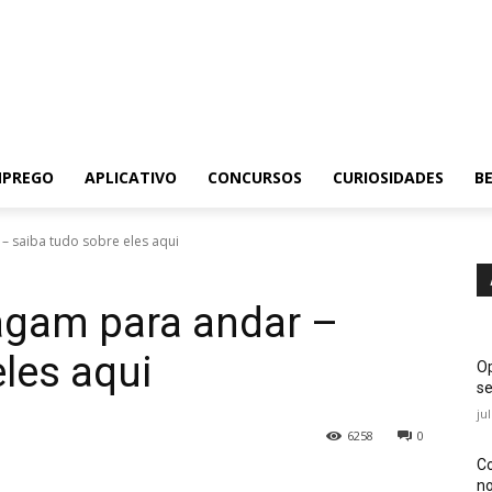
MPREGO
APLICATIVO
CONCURSOS
CURIOSIDADES
BE
– saiba tudo sobre eles aqui
agam para andar –
eles aqui
Op
se
ju
6258
0
Co
no