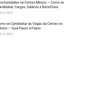
portunidades na Cemex México — Como se
ndidatar, Cargos, Salários e Benefícios
lho 3, 2026
omo se Candidatar às Vagas da Cemex no
xico — Guia Passo a Passo
lho 3, 2026