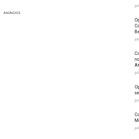
ju
ANÚNCIOS
Op
Co
Be
ju
Co
no
At
ju
O
se
ju
Co
Mé
ju