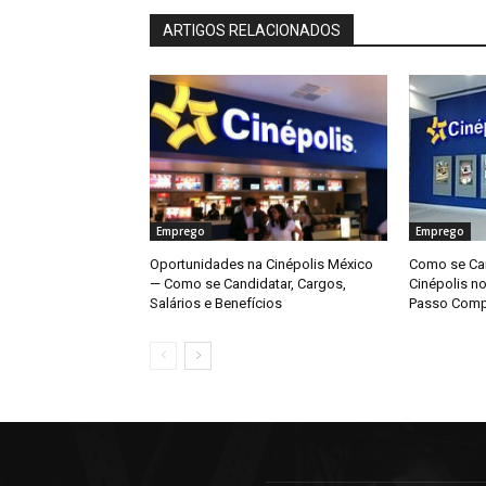
ARTIGOS RELACIONADOS
Emprego
Emprego
Oportunidades na Cinépolis México
Como se Can
— Como se Candidatar, Cargos,
Cinépolis n
Salários e Benefícios
Passo Comp