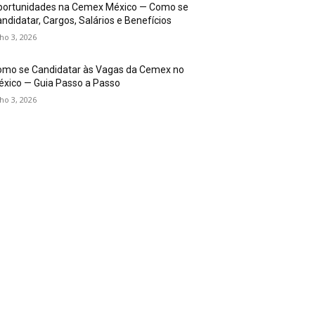
portunidades na Cemex México — Como se
ndidatar, Cargos, Salários e Benefícios
lho 3, 2026
omo se Candidatar às Vagas da Cemex no
xico — Guia Passo a Passo
lho 3, 2026