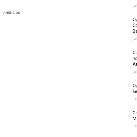
ju
ANÚNCIOS
Op
Co
Be
ju
Co
no
At
ju
O
se
ju
Co
Mé
ju