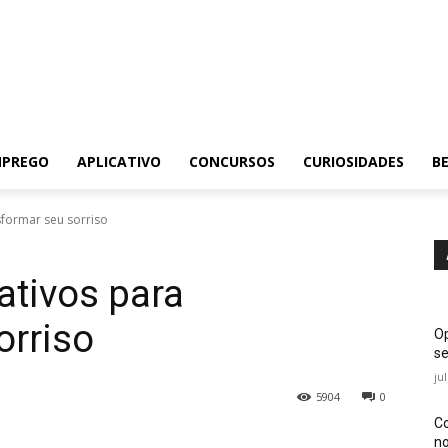
MPREGO
APLICATIVO
CONCURSOS
CURIOSIDADES
BE
sformar seu sorriso
ativos para
orriso
Op
se
ju
5904
0
Co
no