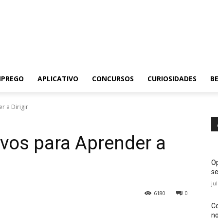
MPREGO
APLICATIVO
CONCURSOS
CURIOSIDADES
BE
r a Dirigir
ivos para Aprender a
Op
se
ju
6180
0
Co
no