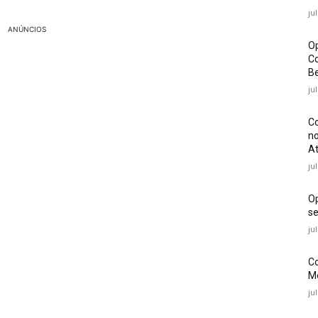
ju
ANÚNCIOS
Op
Co
Be
ju
Co
no
At
ju
O
se
ju
Co
Mé
ju