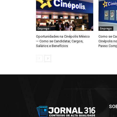
Emprego
Emprego
Oportunidades na Cinépolis México
Como se Can
— Como se Candidatar, Cargos,
Cinépolis n
Salários e Benefícios
Passo Comp
SO