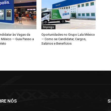
Emprego
didatar às Vagas da
Oportunidades no Grupo Lala México
o México — Guia Passo a
— Como se Candidatar, Cargos,
leto
Salários e Benefícios
BRE NÓS
S