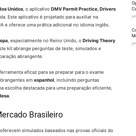
O
dos Unidos
, o aplicativo
DMV Permit Practice, Drivers
Ca
ju
. Este aplicativo é projetado para auxiliar na
 e oferece uma prática adicional no idioma inglês.
C
Mé
ropa
, especialmente no Reino Unido, o
Driving Theory
ju
e kit abrange perguntas de teste, simulados e
eparação abrangente.
erramenta eficaz para se preparar para o exame
 abrangentes em
espanhol
, incluindo perguntas
ma escolha destacada para uma preparação eficiente,
lesa
.
Mercado Brasileiro
e oferecem simulados baseados nas provas oficiais do