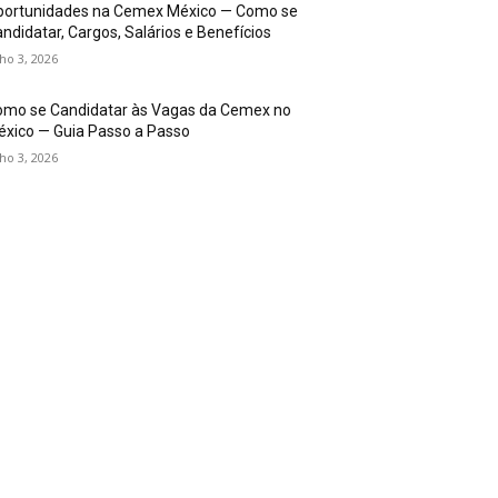
portunidades na Cemex México — Como se
ndidatar, Cargos, Salários e Benefícios
lho 3, 2026
omo se Candidatar às Vagas da Cemex no
xico — Guia Passo a Passo
lho 3, 2026