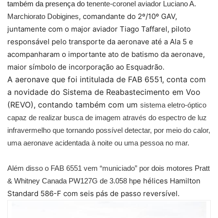
também da presença do
tenente-coronel aviador Luciano A.
, comandante do 2º/10º GAV,
Marchiorato Dobigines
juntamente com o major aviador Tiago Taffarel, piloto
responsável pelo transporte da aeronave até a Ala 5 e
acompanharam o importante ato de batismo da aeronave,
maior símbolo de incorporação ao Esquadrão.
A aeronave que foi intitulada de FAB 6551, conta com
a novidade do Sistema de Reabastecimento em Voo
(REVO), contando também com um
sistema eletro-óptico
capaz de realizar busca de imagem através do espectro de luz
infravermelho que tornando possível detectar, por meio do calor,
uma aeronave acidentada à noite ou uma pessoa no mar.
Além disso o FAB 6551 vem “municiado” por
dois motores Pratt
e hélices Hamilton
& Whitney Canada PW127G de 3.058 hp
Standard 586-F com seis pás de passo reversível.