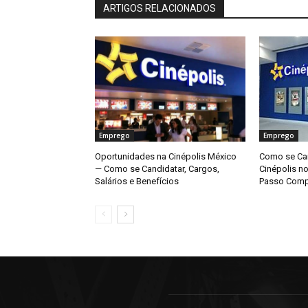
ARTIGOS RELACIONADOS
Emprego
Emprego
Oportunidades na Cinépolis México
Como se Can
— Como se Candidatar, Cargos,
Cinépolis n
Salários e Benefícios
Passo Comp