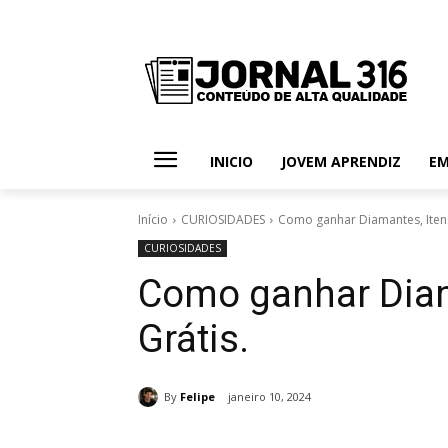
INICIO
JOVEM APRENDIZ
E
Início
CURIOSIDADES
Como ganhar Diamantes, Itens 
CURIOSIDADES
Como ganhar Diam
Grátis.
By
Felipe
janeiro 10, 2024