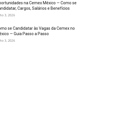
portunidades na Cemex México — Como se
ndidatar, Cargos, Salários e Benefícios
lho 3, 2026
omo se Candidatar às Vagas da Cemex no
xico — Guia Passo a Passo
lho 3, 2026