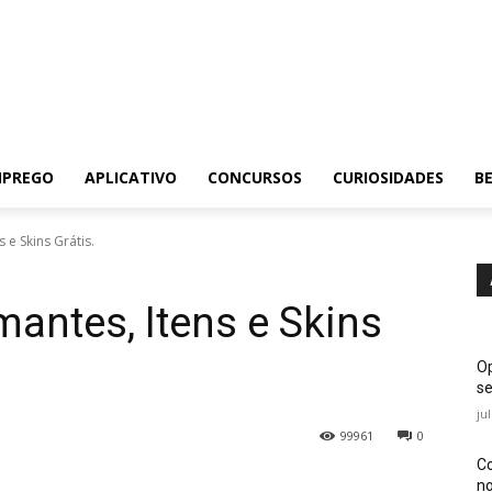
MPREGO
APLICATIVO
CONCURSOS
CURIOSIDADES
BE
e Skins Grátis.
antes, Itens e Skins
Op
se
ju
99961
0
Co
no