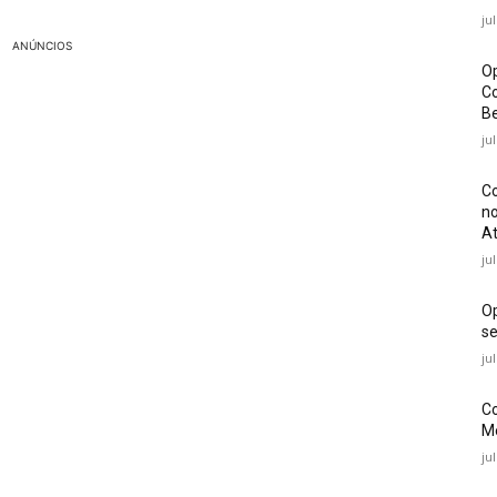
ju
ANÚNCIOS
Op
Co
Be
ju
Co
no
At
ju
O
se
ju
Co
Mé
ju