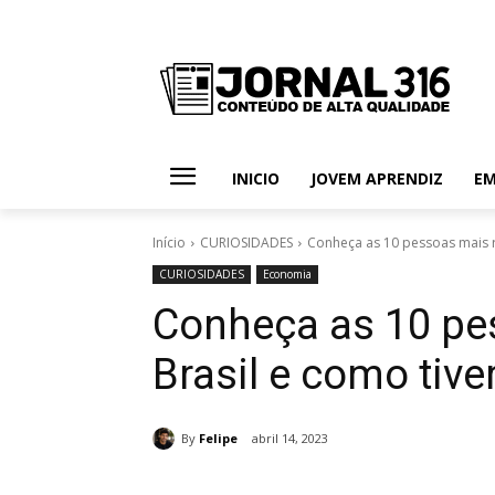
INICIO
JOVEM APRENDIZ
E
Início
CURIOSIDADES
Conheça as 10 pessoas mais r
CURIOSIDADES
Economia
Conheça as 10 pe
Brasil e como ti
By
Felipe
abril 14, 2023