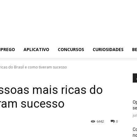
MPREGO
APLICATIVO
CONCURSOS
CURIOSIDADES
BE
icas do Brasil e como tiveram sucesso
ssoas mais ricas do
veram sucesso
Op
se
ju
6442
0
Co
no