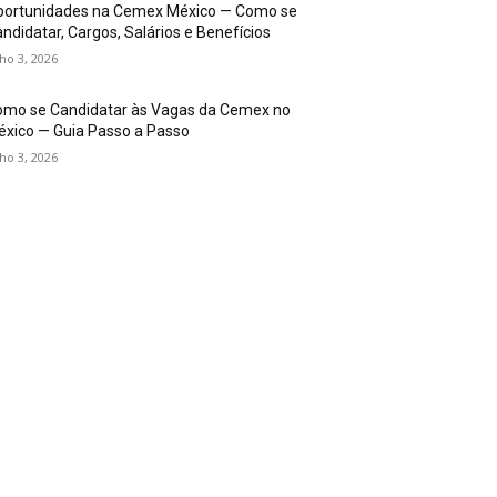
portunidades na Cemex México — Como se
ndidatar, Cargos, Salários e Benefícios
lho 3, 2026
omo se Candidatar às Vagas da Cemex no
xico — Guia Passo a Passo
lho 3, 2026