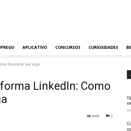
MPREGO
APLICATIVO
CONCURSOS
CURIOSIDADES
BE
Como Encontrar Sua Vaga
aforma LinkedIn: Como
ga
Op
se
ju
8669
0
Co
no