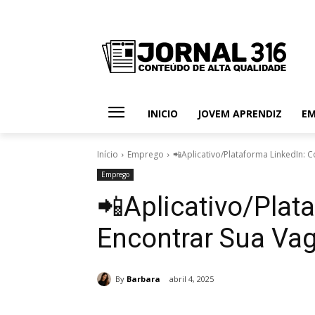
INICIO
JOVEM APRENDIZ
E
Início
Emprego
📲Aplicativo/Plataforma LinkedIn: 
Emprego
📲Aplicativo/Plat
Encontrar Sua Va
By
Barbara
abril 4, 2025