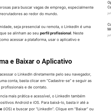
O
erosas para buscar vagas de emprego, especialmente
Ca
ju
 recrutadores ao redor do mundo.
C
idade, seja presencial ou remota, o LinkedIn é uma
Mé
 que se alinham ao seu
perfil profissional
. Neste
ju
como acessar a plataforma, usar o aplicativo e
a e Baixar o Aplicativo
 acessar o LinkedIn diretamente pelo seu navegador,
r uma conta, basta clicar em “Cadastre-se” e seguir as
 profissionais e de contato.
ncia mais prática e acessível, o LinkedIn também
sitivos Android e iOS. Para baixá-lo, basta ir até a
re
(iOS) e buscar por “LinkedIn”. Clique em “Baixar” ou