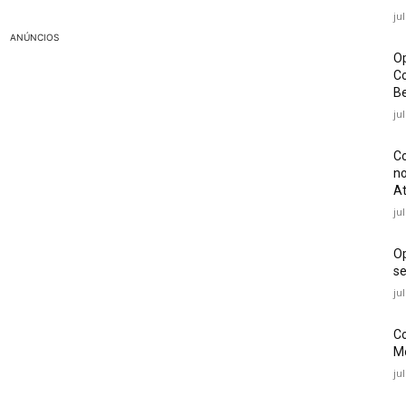
ju
ANÚNCIOS
Op
Co
Be
ju
Co
no
At
ju
O
se
ju
Co
Mé
ju