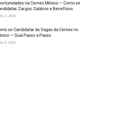
portunidades na Cemex México — Como se
ndidatar, Cargos, Salários e Benefícios
lho 3, 2026
omo se Candidatar às Vagas da Cemex no
xico — Guia Passo a Passo
lho 3, 2026