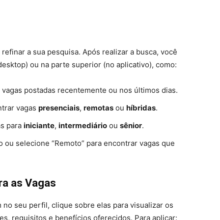
 refinar a sua pesquisa. Após realizar a busca, você
desktop) ou na parte superior (no aplicativo), como:
r vagas postadas recentemente ou nos últimos dias.
ntrar vagas
presenciais
,
remotas
ou
híbridas
.
as para
iniciante
,
intermediário
ou
sênior
.
ão ou selecione “Remoto” para encontrar vagas que
ara as Vagas
o seu perfil, clique sobre elas para visualizar os
s, requisitos e benefícios oferecidos. Para aplicar: