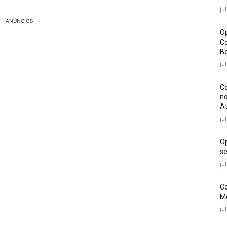
ju
ANÚNCIOS
Op
Co
Be
ju
Co
no
At
ju
O
se
ju
Co
Mé
ju