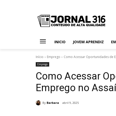
INICIO
JOVEM APRENDIZ
E
Início
Emprego
Como Acessar Oportunidades de E
Emprego
Como Acessar Op
Emprego no Assaí
By
Barbara
abril 9, 2025