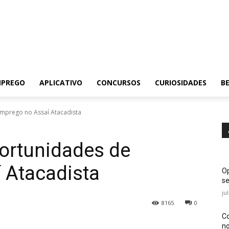
MPREGO
APLICATIVO
CONCURSOS
CURIOSIDADES
BE
mprego no Assaí Atacadista
ortunidades de
 Atacadista
Op
se
ju
8165
0
Co
no