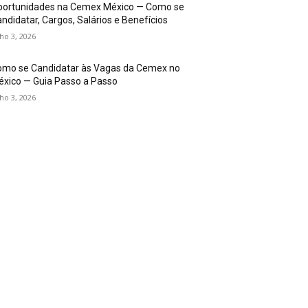
portunidades na Cemex México — Como se
ndidatar, Cargos, Salários e Benefícios
lho 3, 2026
omo se Candidatar às Vagas da Cemex no
xico — Guia Passo a Passo
lho 3, 2026