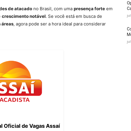
O
edes de atacado
no Brasil, com uma
presença forte
em
Ca
ju
e
crescimento notável
. Se você está em busca de
s áreas
, agora pode ser a hora ideal para considerar
C
Mé
ju
l Oficial de Vagas Assaí