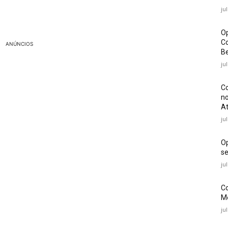
ju
Op
Co
ANÚNCIOS
Be
ju
Co
no
At
ju
O
se
ju
Co
Mé
ju