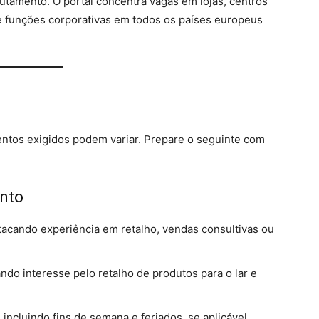
utamento. O portal concentra vagas em lojas, centros
e funções corporativas em todos os países europeus
tos exigidos podem variar. Prepare o seguinte com
ento
stacando experiência em retalho, vendas consultivas ou
do interesse pelo retalho de produtos para o lar e
 incluindo fins de semana e feriados, se aplicável.