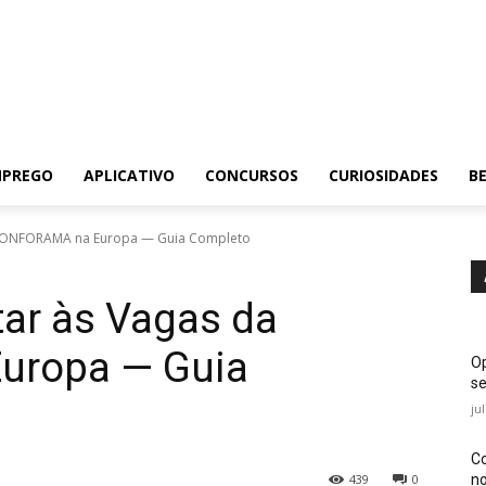
MPREGO
APLICATIVO
CONCURSOS
CURIOSIDADES
BE
 CONFORAMA na Europa — Guia Completo
ar às Vagas da
uropa — Guia
Op
se
ju
Co
no
439
0