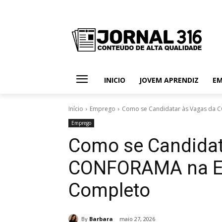
INICIO
JOVEM APRENDIZ
E
Início
Emprego
Como se Candidatar às Vagas da
Emprego
Como se Candidat
CONFORAMA na E
Completo
By
Barbara
maio 27, 2026