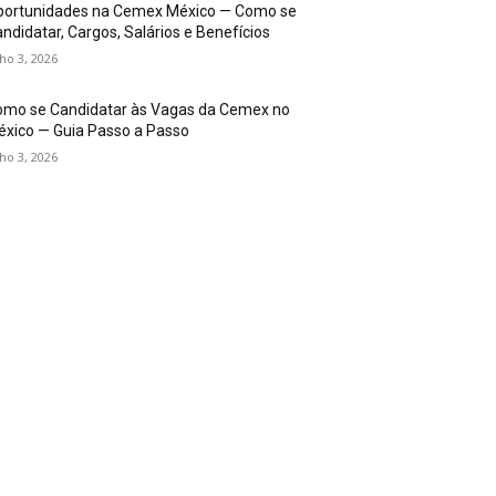
portunidades na Cemex México — Como se
ndidatar, Cargos, Salários e Benefícios
lho 3, 2026
omo se Candidatar às Vagas da Cemex no
xico — Guia Passo a Passo
lho 3, 2026