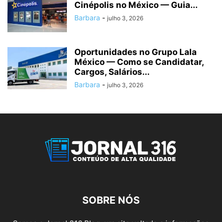
Cinépolis no México — Guia...
Barbara
-
julho 3, 2026
Oportunidades no Grupo Lala
México — Como se Candidatar,
Cargos, Salários...
Barbara
-
julho 3, 2026
SOBRE NÓS