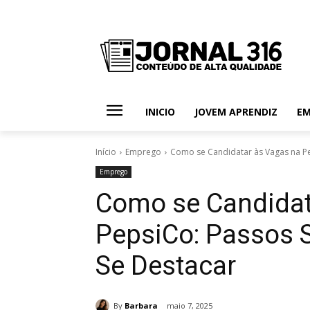
INICIO
JOVEM APRENDIZ
E
Início
Emprego
Como se Candidatar às Vagas na Pep
Emprego
Como se Candidat
PepsiCo: Passos S
Se Destacar
By
Barbara
maio 7, 2025