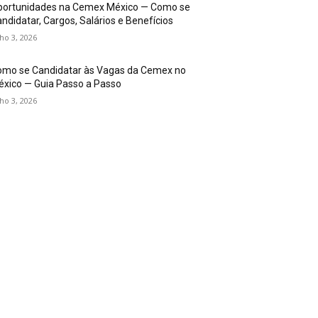
portunidades na Cemex México — Como se
ndidatar, Cargos, Salários e Benefícios
lho 3, 2026
omo se Candidatar às Vagas da Cemex no
xico — Guia Passo a Passo
lho 3, 2026