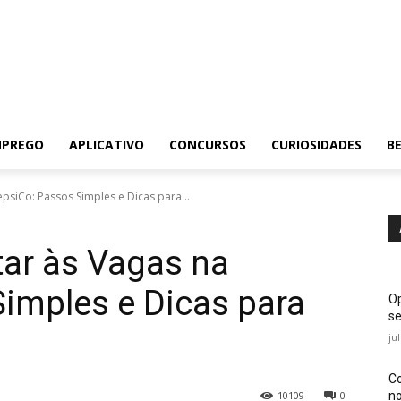
MPREGO
APLICATIVO
CONCURSOS
CURIOSIDADES
BE
siCo: Passos Simples e Dicas para...
ar às Vagas na
imples e Dicas para
Op
se
ju
Co
no
10109
0