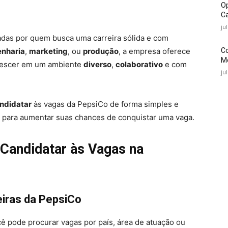
O
Ca
ju
das por quem busca uma carreira sólida e com
C
nharia
,
marketing
, ou
produção
, a empresa oferece
Mé
rescer em um ambiente
diverso
,
colaborativo
e com
ju
ndidatar
às vagas da PepsiCo de forma simples e
para aumentar suas chances de conquistar uma vaga.
Candidatar às Vagas na
reiras da PepsiCo
cê pode procurar vagas por país, área de atuação ou