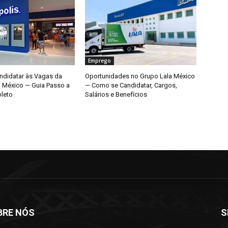
Emprego
didatar às Vagas da
Oportunidades no Grupo Lala México
o México — Guia Passo a
— Como se Candidatar, Cargos,
leto
Salários e Benefícios
BRE NÓS
S