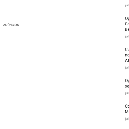
ju
Op
Co
ANÚNCIOS
Be
ju
Co
no
At
ju
O
se
ju
Co
Mé
ju