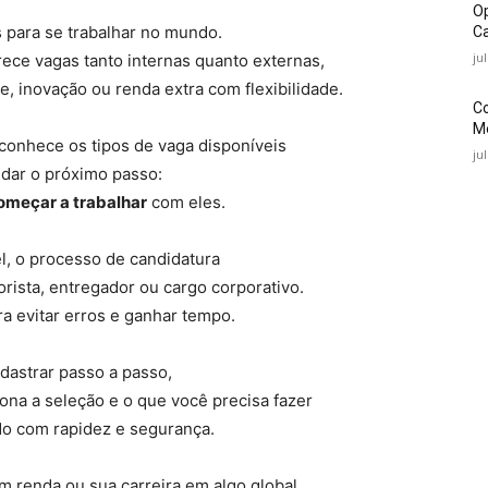
O
para se trabalhar no mundo.
Ca
ju
erece vagas tanto internas quanto externas,
, inovação ou renda extra com flexibilidade.
C
Mé
conhece os tipos de vaga disponíveis
ju
 dar o próximo passo:
omeçar a trabalhar
com eles.
, o processo de candidatura
rista, entregador ou cargo corporativo.
a evitar erros e ganhar tempo.
dastrar passo a passo,
na a seleção e o que você precisa fazer
do com rapidez e segurança.
m renda ou sua carreira em algo global,