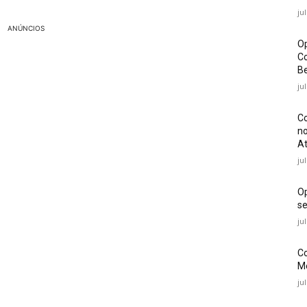
ju
ANÚNCIOS
Op
Co
Be
ju
Co
no
At
ju
O
se
ju
Co
Mé
ju