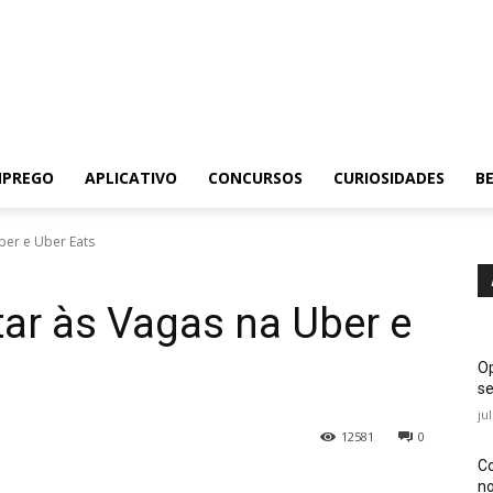
MPREGO
APLICATIVO
CONCURSOS
CURIOSIDADES
BE
ber e Uber Eats
ar às Vagas na Uber e
Op
se
ju
12581
0
Co
no