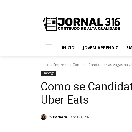
INICIO
JOVEM APRENDIZ
E
Início
Emprego
Como se Candidatar às Vagas na U
Emprego
Como se Candidat
Uber Eats
By
Barbara
abril 24, 2025