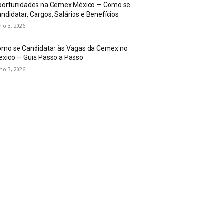
portunidades na Cemex México — Como se
ndidatar, Cargos, Salários e Benefícios
lho 3, 2026
omo se Candidatar às Vagas da Cemex no
xico — Guia Passo a Passo
lho 3, 2026