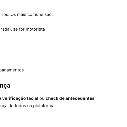
órios. Os mais comuns são:
ada), se for motorista
 pagamentos
ança
ma
verificação facial
ou
check de antecedentes
,
nça de todos na plataforma.