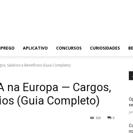
MPREGO
APLICATIVO
CONCURSOS
CURIOSIDADES
BE
s, Salários e Benefícios (Guia Completo)
 na Europa — Cargos,
cios (Guia Completo)
Op
se
ju
320
0
Co
no