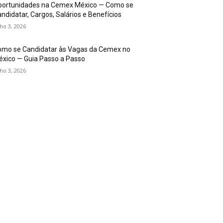
portunidades na Cemex México — Como se
ndidatar, Cargos, Salários e Benefícios
lho 3, 2026
omo se Candidatar às Vagas da Cemex no
xico — Guia Passo a Passo
lho 3, 2026