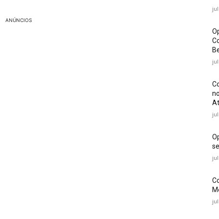
ju
ANÚNCIOS
Op
Co
Be
ju
Co
no
At
ju
O
se
ju
Co
Mé
ju