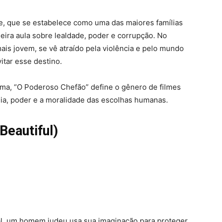
one, que se estabelece como uma das maiores famílias
ira aula sobre lealdade, poder e corrupção. No
mais jovem, se vê atraído pela violência e pelo mundo
itar esse destino.
a, “O Poderoso Chefão” define o gênero de filmes
lia, poder e a moralidade das escolhas humanas.
 Beautiful)
l, um homem judeu usa sua imaginação para proteger