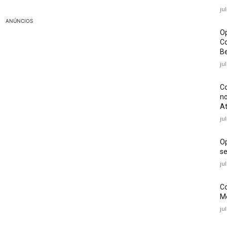
ju
ANÚNCIOS
Op
Co
Be
ju
Co
no
At
ju
O
se
ju
Co
Mé
ju