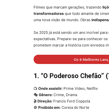
Filmes que marcam gerações, trazendo
liç
transformadoras
que todo amante de cinem
uma nova visão de mundo. Obras
indispens
Se 2025 já está sendo um ano incrível para
expectativas. Prepare-se para conhecer os
prometem marcar a história com enredos im
Os 6 Melhores Lanç
1. “O Poderoso Chefão” 
📺
Onde assistir:
Prime Video, Netflix
🎭
Gênero:
Crime, Drama
🎬
Direção:
Francis Ford Coppola
🚫
Proibido em:
Coreia do Norte