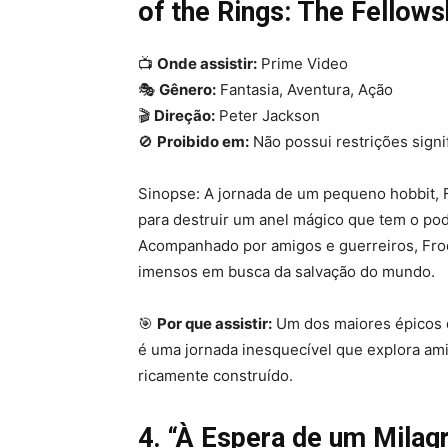
of the Rings: The Fellows
📺
Onde assistir:
Prime Video
🎭
Gênero:
Fantasia, Aventura, Ação
🎬
Direção:
Peter Jackson
🚫
Proibido em:
Não possui restrições signif
Sinopse: A jornada de um pequeno hobbit, 
para destruir um anel mágico que tem o pod
Acompanhado por amigos e guerreiros, Frod
imensos em busca da salvação do mundo.
🎯
Por que assistir:
Um dos maiores épicos d
é uma jornada inesquecível que explora am
ricamente construído.
4. “À Espera de um Milag