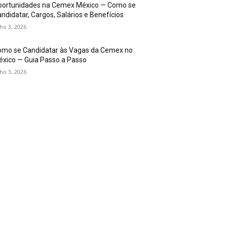
portunidades na Cemex México — Como se
ndidatar, Cargos, Salários e Benefícios
lho 3, 2026
omo se Candidatar às Vagas da Cemex no
xico — Guia Passo a Passo
lho 3, 2026