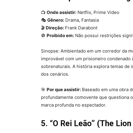
📺
Onde assistir:
Netflix, Prime Video
🎭
Gênero:
Drama, Fantasia
🎬
Direção:
Frank Darabont
🚫
Proibido em:
Não possui restrições signif
Sinopse: Ambientado em um corredor da mor
improvável com um prisioneiro condenado à
sobrenaturais. A história explora temas de
dos cenários.
🎯
Por que assistir:
Baseado em uma obra de
profundamente comovente que questiona o 
marca profunda no espectador.
5. “O Rei Leão” (The Lion