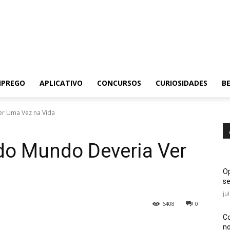
MPREGO
APLICATIVO
CONCURSOS
CURIOSIDADES
BE
er Uma Vez na Vida
do Mundo Deveria Ver
Op
se
ju
6408
0
Co
no