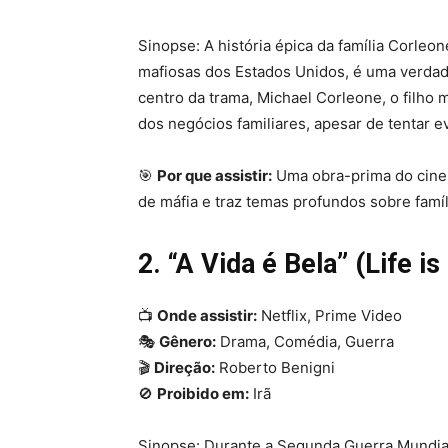
Sinopse: A história épica da família Corle
mafiosas dos Estados Unidos, é uma verdade
centro da trama, Michael Corleone, o filho 
dos negócios familiares, apesar de tentar ev
🎯
Por que assistir:
Uma obra-prima do cinem
de máfia e traz temas profundos sobre famí
2. “A Vida é Bela” (Life is
📺
Onde assistir:
Netflix, Prime Video
🎭
Gênero:
Drama, Comédia, Guerra
🎬
Direção:
Roberto Benigni
🚫
Proibido em:
Irã
Sinopse: Durante a Segunda Guerra Mundia