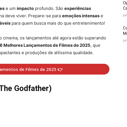
O
ões
e um
impacto
profundo. São
experiências
Ca
ju
a deve viver. Prepare-se para
emoções intensas
e
áveis
para quem busca mais do que entretenimento!
C
Mé
 o cinema, os lançamentos até agora estão superando
ju
6 Melhores Lançamentos de Filmes de 2025
, que
pactantes e produções de altíssima qualidade.
amentos de Filmes de 2025 👉
(The Godfather)