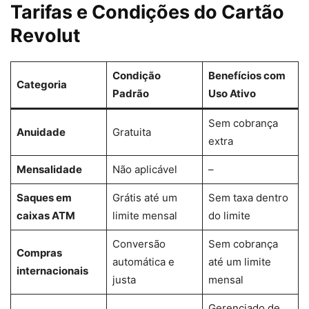
Tarifas e Condições do Cartão
Revolut
Condição
Benefícios com
Categoria
Padrão
Uso Ativo
Sem cobrança
Anuidade
Gratuita
extra
Mensalidade
Não aplicável
–
Saques em
Grátis até um
Sem taxa dentro
caixas ATM
limite mensal
do limite
Conversão
Sem cobrança
Compras
automática e
até um limite
internacionais
justa
mensal
Gerenciado de