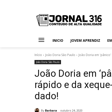
INICIO
JOVEM APRENDIZ
E
Início
João Doria São Paulo
João Doria em 'pânico' 
João Doria São Paulo
João Doria em ‘pâ
rápido e da xeque-
dado!
By
Barbara
outubro 24, 2020