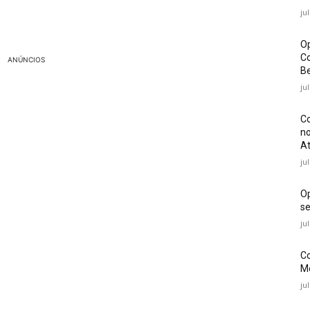
ju
Op
Co
ANÚNCIOS
Be
ju
Co
no
At
ju
O
se
ju
Co
Mé
ju