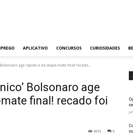
MPREGO
APLICATIVO
CONCURSOS
CURIOSIDADES
BE
Bolsonaro age rápido e da xeque-mate final! recado...
nico’ Bolsonaro age
mate final! recado foi
Op
se
ju
Co
no
4515
0