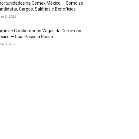
portunidades na Cemex México — Como se
ndidatar, Cargos, Salários e Benefícios
lho 3, 2026
omo se Candidatar às Vagas da Cemex no
xico — Guia Passo a Passo
lho 3, 2026