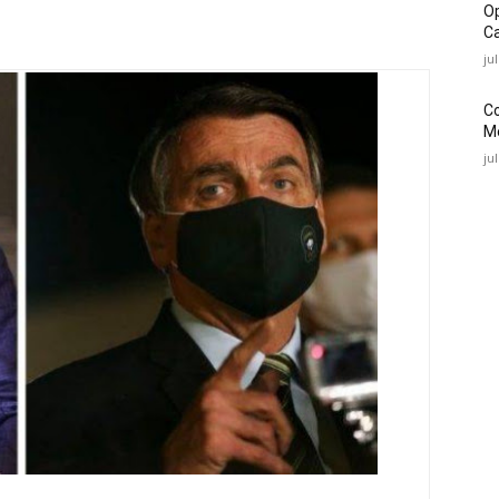
O
Ca
ju
C
Mé
ju