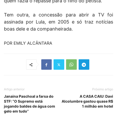
quem fazia o repasse para o filho do petista.
Tem outra, a concessão para abrir a TV foi
assinada por Lula, em 2005 e só traz notícias
boas dele e da companheirada.
POR EMILY ALCÂNTARA
Artigo anterior
Próximo artigo
Janaina Paschoal a farsa do
A CASA CAIU: Davi
STF: “O Supremo está
Alcolumbre gastou quase R$
jogando baldes de água com
1 milhão em hotel
gelo em tudo”