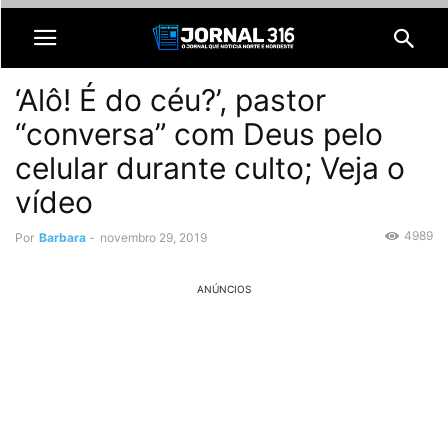
‘Alô! É do céu?’, pastor
“conversa” com Deus pelo
celular durante culto; Veja o
vídeo
4989
Por
Barbara
-
novembro 29, 2019
ANÚNCIOS