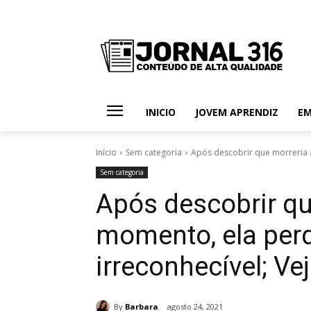
INICIO
JOVEM APRENDIZ
E
Início
Sem categoria
Após descobrir que morreria 
Sem categoria
Após descobrir qu
momento, ela perd
irreconhecível; Ve
By
Barbara
agosto 24, 2021