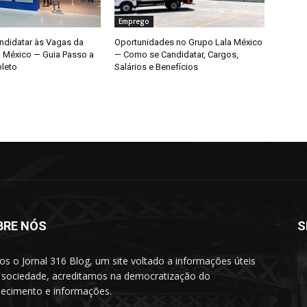
Emprego
didatar às Vagas da
Oportunidades no Grupo Lala México
o México — Guia Passo a
— Como se Candidatar, Cargos,
leto
Salários e Benefícios
BRE NÓS
S
s o Jornal 316 Blog, um site voltado a informações úteis
 sociedade, acreditamos na democratização do
ecimento e informações.