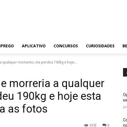
MPREGO
APLICATIVO
CONCURSOS
CURIOSIDADES
BE
a qualquer momento, ela perdeu 190kg e hoje...
e morreria a qualquer
eu 190kg e hoje esta
Op
se
ja as fotos
ju
Co
no
5172
0