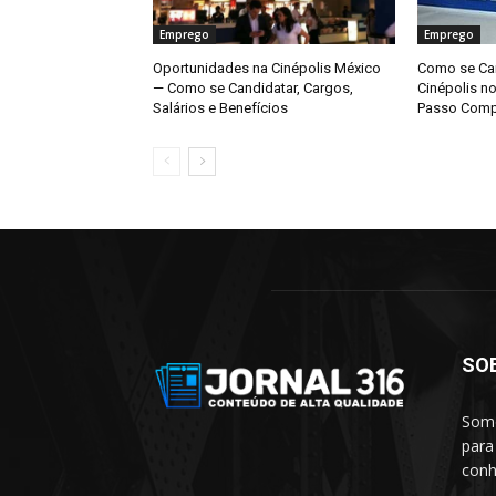
Emprego
Emprego
Oportunidades na Cinépolis México
Como se Can
— Como se Candidatar, Cargos,
Cinépolis n
Salários e Benefícios
Passo Comp
SO
Somo
para
conh