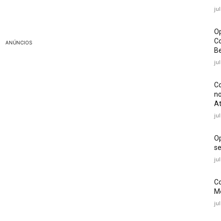
ju
Op
Co
ANÚNCIOS
Be
ju
Co
no
At
ju
O
se
ju
Co
Mé
ju