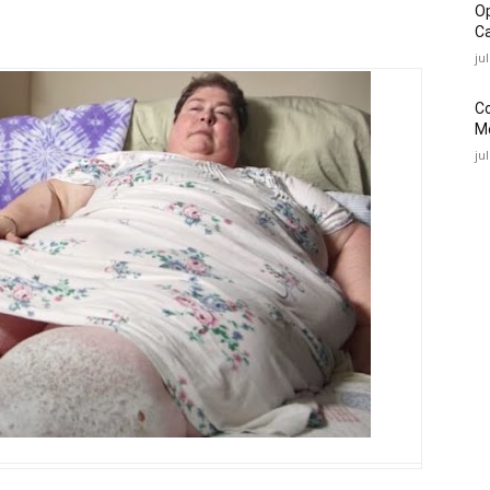
O
Ca
ju
C
Mé
ju