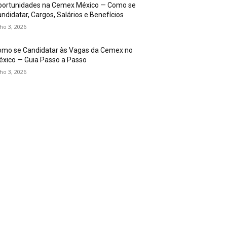
portunidades na Cemex México — Como se
ndidatar, Cargos, Salários e Benefícios
lho 3, 2026
omo se Candidatar às Vagas da Cemex no
xico — Guia Passo a Passo
lho 3, 2026