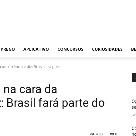
MPREGO
APLICATIVO
CONCURSOS
CURIOSIDADES
BE
ncorrência e diz: Brasil fará parte...
 na cara da
: Brasil fará parte do
Op
se
ju
Co
no
4393
0