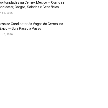
portunidades na Cemex México — Como se
ndidatar, Cargos, Salários e Benefícios
lho 3, 2026
omo se Candidatar às Vagas da Cemex no
xico — Guia Passo a Passo
lho 3, 2026