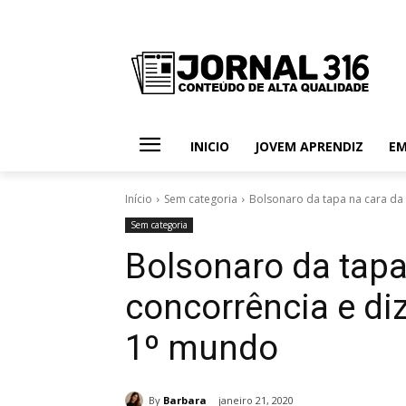
INICIO
JOVEM APRENDIZ
E
Início
Sem categoria
Bolsonaro da tapa na cara da co
Sem categoria
Bolsonaro da tapa
concorrência e diz
1º mundo
By
Barbara
janeiro 21, 2020