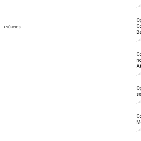
ju
Op
Co
ANÚNCIOS
Be
ju
Co
no
At
ju
O
se
ju
Co
Mé
ju