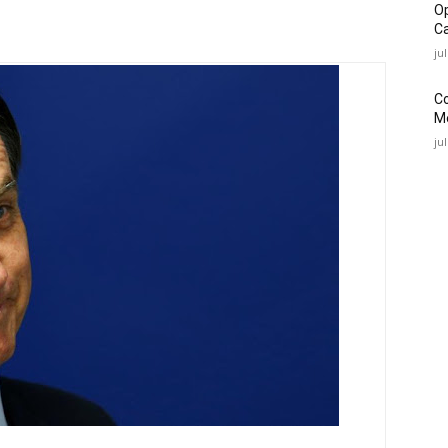
O
Ca
ju
C
Mé
ju