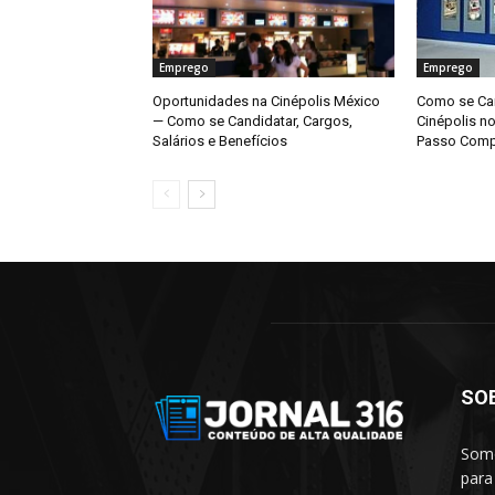
Emprego
Emprego
Oportunidades na Cinépolis México
Como se Can
— Como se Candidatar, Cargos,
Cinépolis n
Salários e Benefícios
Passo Comp
SO
Somo
para