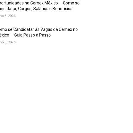
portunidades na Cemex México — Como se
ndidatar, Cargos, Salários e Benefícios
lho 3, 2026
omo se Candidatar às Vagas da Cemex no
xico — Guia Passo a Passo
lho 3, 2026