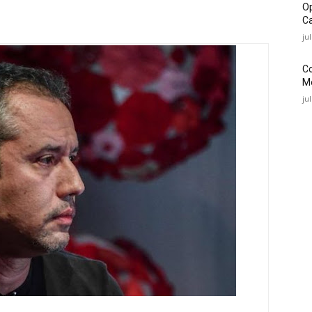
O
Ca
ju
C
Mé
ju