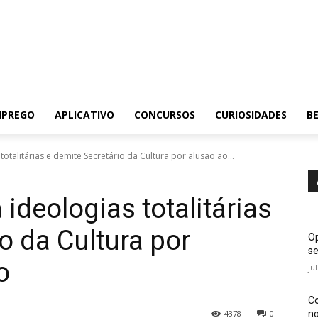
MPREGO
APLICATIVO
CONCURSOS
CURIOSIDADES
BE
otalitárias e demite Secretário da Cultura por alusão ao...
ideologias totalitárias
o da Cultura por
Op
se
o
ju
Co
no
4378
0