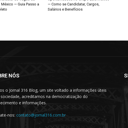
o México — Guia Passo a
— Como se Candidatar, Cargos,
leto
Salários e Benefícios
BRE NÓS
S
s o Jornal 316 Blog, um site voltado a informações úteis
 sociedade, acreditamos na democratização do
ecimento e informações.
ate-nos:
contato@jornal316.com.br