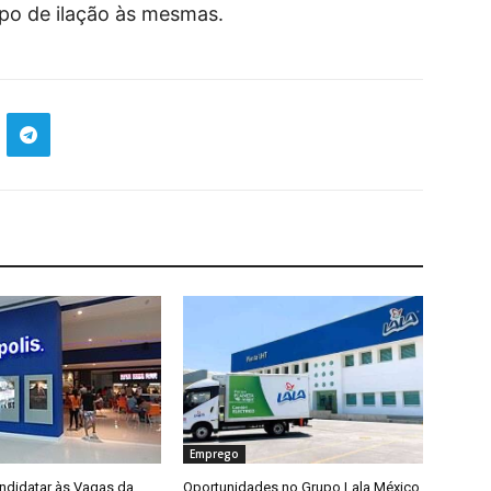
po de ilação às mesmas.
Emprego
didatar às Vagas da
Oportunidades no Grupo Lala México