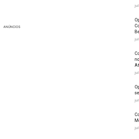
ju
Op
Co
ANÚNCIOS
Be
ju
Co
no
At
ju
O
se
ju
Co
Mé
ju