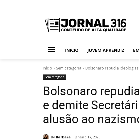
INICIO
JOVEM APRENDIZ
E
Início
Sem categoria
Bolsonaro repudia ideologias t
Sem categoria
Bolsonaro repudia 
e demite Secretári
alusão ao nazism
By
Barbara
janeiro 17, 2020