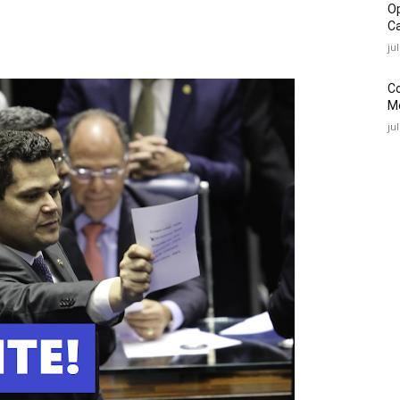
O
Ca
ju
C
Mé
ju