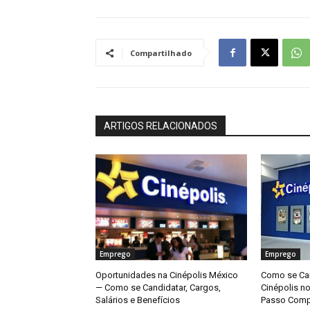
Compartilhado
ARTIGOS RELACIONADOS
Emprego
Emprego
Oportunidades na Cinépolis México
Como se Can
— Como se Candidatar, Cargos,
Cinépolis n
Salários e Benefícios
Passo Comp