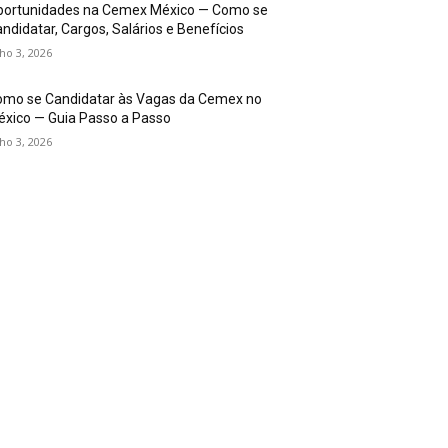
portunidades na Cemex México — Como se
ndidatar, Cargos, Salários e Benefícios
lho 3, 2026
omo se Candidatar às Vagas da Cemex no
xico — Guia Passo a Passo
lho 3, 2026