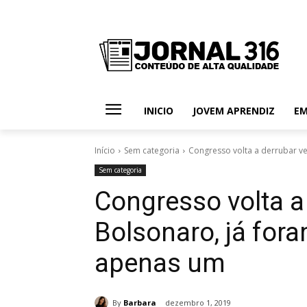
INICIO
JOVEM APRENDIZ
E
Início
Sem categoria
Congresso volta a derrubar vet
Sem categoria
Congresso volta a
Bolsonaro, já for
apenas um
By
Barbara
dezembro 1, 2019