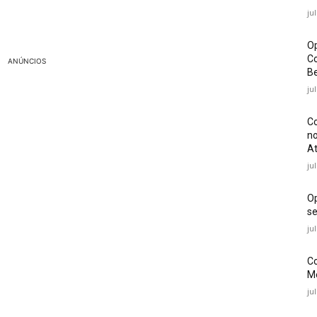
ju
Op
Co
ANÚNCIOS
Be
ju
Co
no
At
ju
O
se
ju
Co
Mé
ju