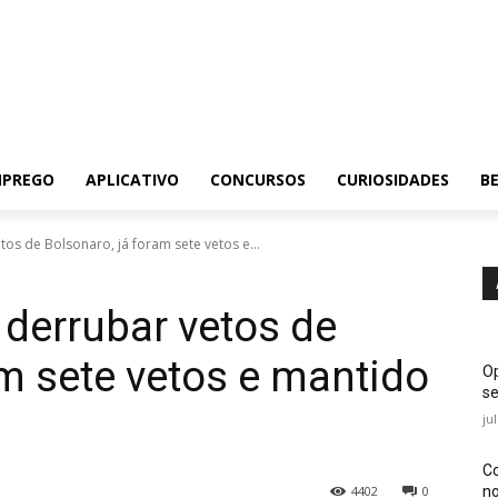
MPREGO
APLICATIVO
CONCURSOS
CURIOSIDADES
BE
os de Bolsonaro, já foram sete vetos e...
 derrubar vetos de
am sete vetos e mantido
Op
se
ju
Co
no
4402
0