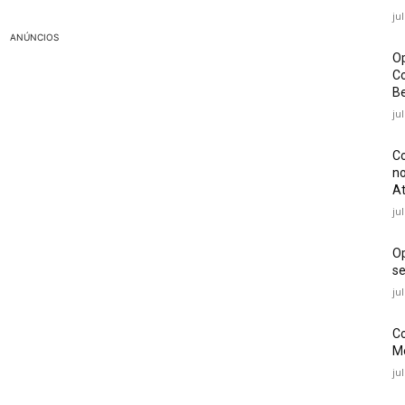
ju
ANÚNCIOS
Op
Co
Be
ju
Co
no
At
ju
O
se
ju
Co
Mé
ju