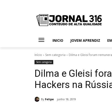
INICIO
JOVEM APRENDIZ
E
Início
Sem categoria
Dilma e Gleisi foram remunera
Sem categoria
Dilma e Gleisi fo
Hackers na Rússi
By
Felipe
junho 18, 2019