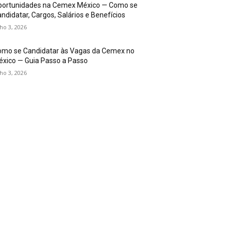
portunidades na Cemex México — Como se
ndidatar, Cargos, Salários e Benefícios
lho 3, 2026
omo se Candidatar às Vagas da Cemex no
xico — Guia Passo a Passo
lho 3, 2026