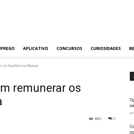
MPREGO
APLICATIVO
CONCURSOS
CURIOSIDADES
BE
r os Hackers na Rússia
ram remunerar os
a
Op
se
ju
4981
0
Co
no