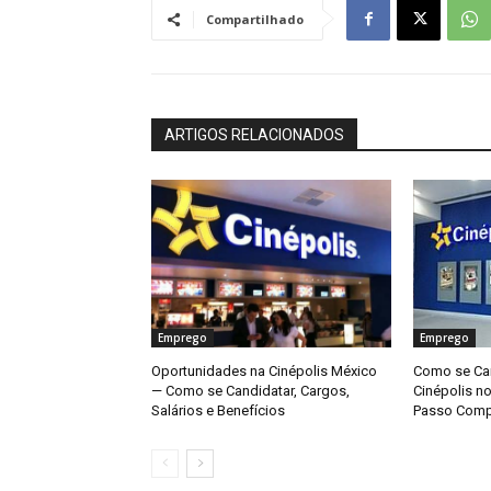
Compartilhado
ARTIGOS RELACIONADOS
Emprego
Emprego
Oportunidades na Cinépolis México
Como se Can
— Como se Candidatar, Cargos,
Cinépolis n
Salários e Benefícios
Passo Comp