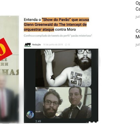
O
Ca
ju
C
Mé
ju