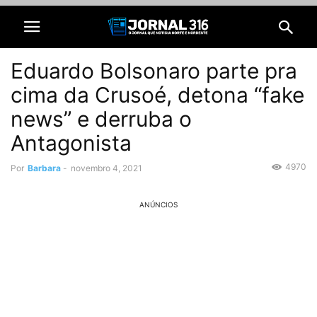
Eduardo Bolsonaro parte pra
cima da Crusoé, detona “fake
news” e derruba o
Antagonista
4970
Por
Barbara
-
novembro 4, 2021
ANÚNCIOS