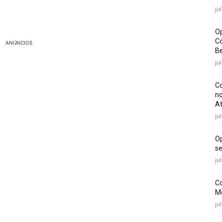
ju
Op
Co
ANÚNCIOS
Be
ju
Co
no
At
ju
O
se
ju
Co
Mé
ju