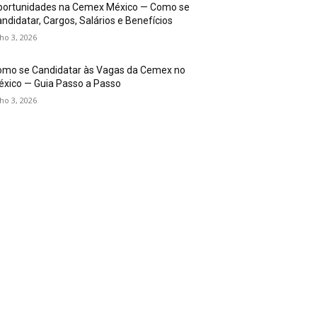
portunidades na Cemex México — Como se
ndidatar, Cargos, Salários e Benefícios
lho 3, 2026
omo se Candidatar às Vagas da Cemex no
xico — Guia Passo a Passo
lho 3, 2026