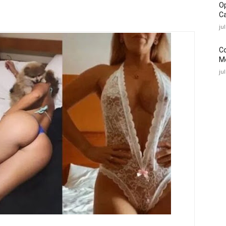
O
Ca
ju
C
Mé
ju