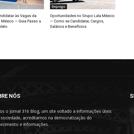
Emprego
didatar às Vagas da
Oportunidades no Grupo Lala México
o México — Guia Passo a
— Como se Candidatar, Cargos,
leto
Salários e Benefícios
BRE NÓS
S
s o Jornal 316 Blog, um site voltado a informações úteis
 sociedade, acreditamos na democratização do
ecimento e informações.