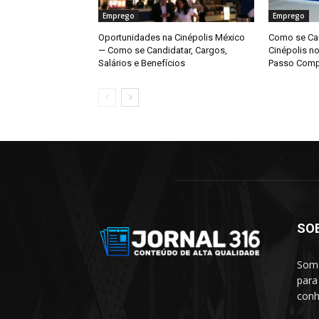
Emprego
Emprego
Oportunidades na Cinépolis México
Como se Can
— Como se Candidatar, Cargos,
Cinépolis n
Salários e Benefícios
Passo Comp
SO
Somo
para
conh