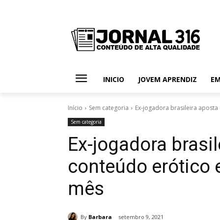
INICIO
JOVEM APRENDIZ
E
Início
Sem categoria
Ex-jogadora brasileira aposta 
Sem categoria
Ex-jogadora brasi
conteúdo erótico e
mês
By
Barbara
setembro 9, 2021