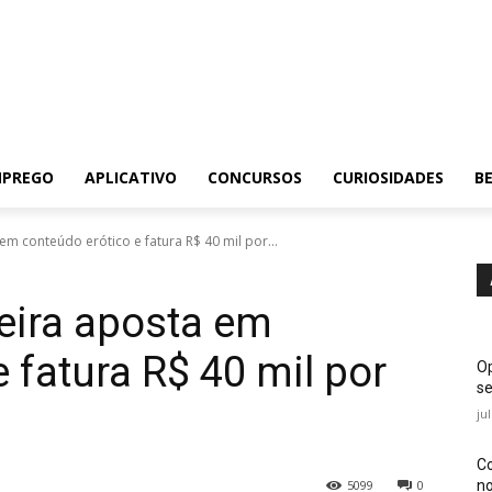
MPREGO
APLICATIVO
CONCURSOS
CURIOSIDADES
BE
em conteúdo erótico e fatura R$ 40 mil por...
leira aposta em
 fatura R$ 40 mil por
Op
se
ju
Co
no
5099
0