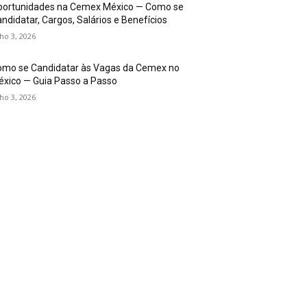
portunidades na Cemex México — Como se
ndidatar, Cargos, Salários e Benefícios
lho 3, 2026
omo se Candidatar às Vagas da Cemex no
xico — Guia Passo a Passo
lho 3, 2026