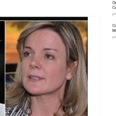
O
Ca
ju
C
Mé
ju