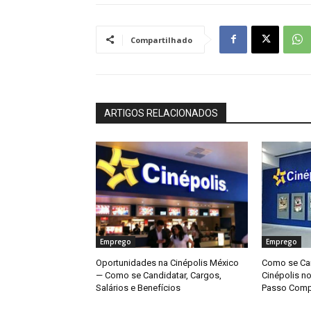
Compartilhado
ARTIGOS RELACIONADOS
Emprego
Emprego
Oportunidades na Cinépolis México
Como se Can
— Como se Candidatar, Cargos,
Cinépolis n
Salários e Benefícios
Passo Comp