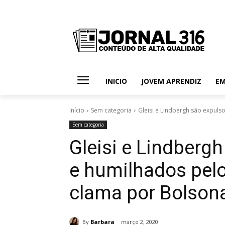
INICIO
JOVEM APRENDIZ
E
Início
Sem categoria
Gleisi e Lindbergh são expulso
Sem categoria
Gleisi e Lindbergh
e humilhados pelo
clama por Bolsona
By
Barbara
março 2, 2020