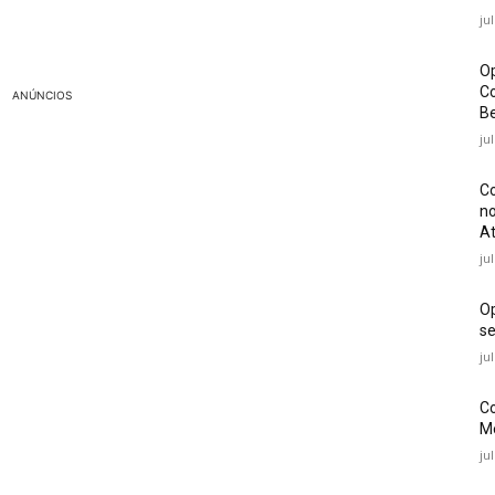
ju
Op
Co
ANÚNCIOS
Be
ju
Co
no
At
ju
O
se
ju
Co
Mé
ju