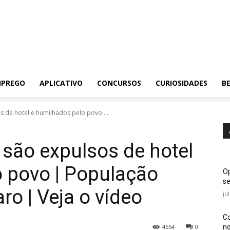
MPREGO
APLICATIVO
CONCURSOS
CURIOSIDADES
BE
s de hotel e humilhados pelo povo ...
 são expulsos de hotel
 povo | População
Op
se
ro | Veja o vídeo
ju
Co
no
4654
0