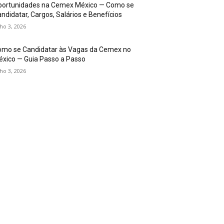
portunidades na Cemex México — Como se
ndidatar, Cargos, Salários e Benefícios
lho 3, 2026
omo se Candidatar às Vagas da Cemex no
xico — Guia Passo a Passo
lho 3, 2026