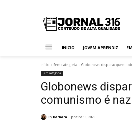
INICIO
JOVEM APRENDIZ
E
Início
Sem categoria
Globonews dispara: quem ode
Sem categoria
Globonews dispar
comunismo é nazi
By
Barbara
janeiro 18, 2020