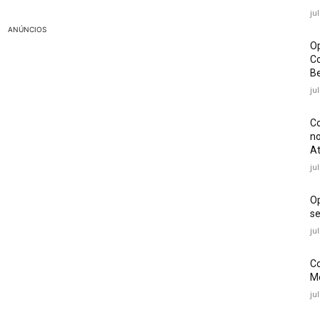
ju
ANÚNCIOS
Op
Co
Be
ju
Co
no
At
ju
O
se
ju
Co
Mé
ju