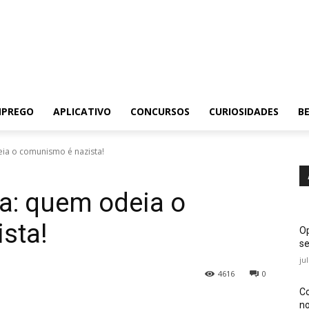
MPREGO
APLICATIVO
CONCURSOS
CURIOSIDADES
BE
ia o comunismo é nazista!
a: quem odeia o
sta!
Op
se
ju
4616
0
Co
no