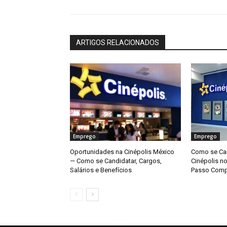
ARTIGOS RELACIONADOS
Emprego
Emprego
Oportunidades na Cinépolis México
Como se Can
— Como se Candidatar, Cargos,
Cinépolis n
Salários e Benefícios
Passo Comp