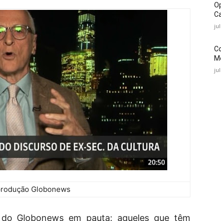
O
Ca
ju
C
Mé
ju
produção Globonews
o do Globonews em pauta: aqueles que têm