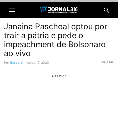
Janaina Paschoal optou por
trair a pátria e pede o
impeachment de Bolsonaro
ao vivo
4146
Por
Barbara
-
março 17, 2020
ANÚNCIOS