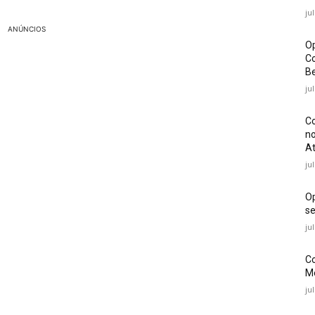
ju
ANÚNCIOS
Op
Co
Be
ju
Co
no
At
ju
O
se
ju
Co
Mé
ju