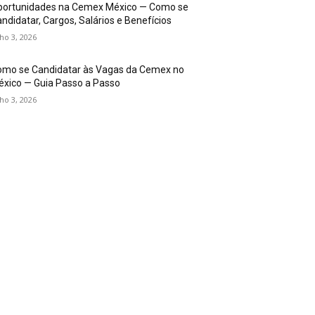
portunidades na Cemex México — Como se
ndidatar, Cargos, Salários e Benefícios
lho 3, 2026
omo se Candidatar às Vagas da Cemex no
xico — Guia Passo a Passo
lho 3, 2026