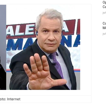
O
Ca
ju
C
Mé
ju
oto: Internet