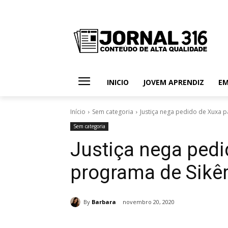
INICIO
JOVEM APRENDIZ
E
Início
Sem categoria
Justiça nega pedido de Xuxa pa
Sem categoria
Justiça nega pedi
programa de Sikêra
By
Barbara
novembro 20, 2020