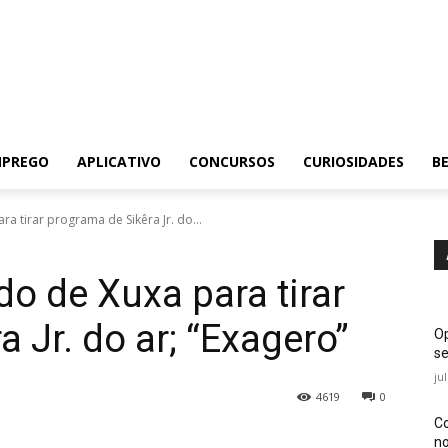
MPREGO
APLICATIVO
CONCURSOS
CURIOSIDADES
BE
ra tirar programa de Sikêra Jr. do...
do de Xuxa para tirar
 Jr. do ar; “Exagero”
Op
se
ju
4619
0
Co
no