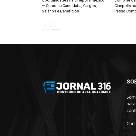
Oportunidades na Cinépolis México
Como se Can
— Como se Candidatar, Cargos,
Cinépolis n
Salários e Benefícios
Passo Comp
SO
Somo
para
conh
Cont