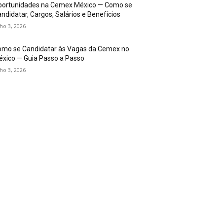
portunidades na Cemex México — Como se
ndidatar, Cargos, Salários e Benefícios
lho 3, 2026
omo se Candidatar às Vagas da Cemex no
xico — Guia Passo a Passo
lho 3, 2026