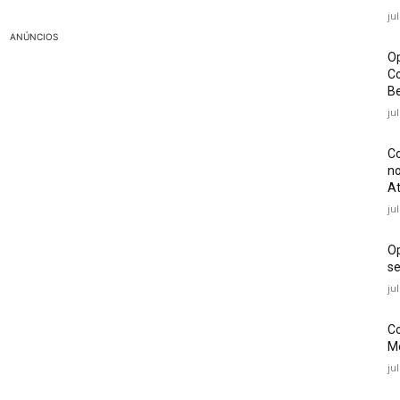
ju
ANÚNCIOS
Op
Co
Be
ju
Co
no
At
ju
O
se
ju
Co
Mé
ju