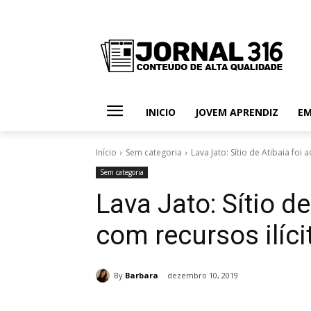
INICIO
JOVEM APRENDIZ
E
Início
Sem categoria
Lava Jato: Sítio de Atibaia foi
Sem categoria
Lava Jato: Sítio de
com recursos ilíci
By
Barbara
dezembro 10, 2019