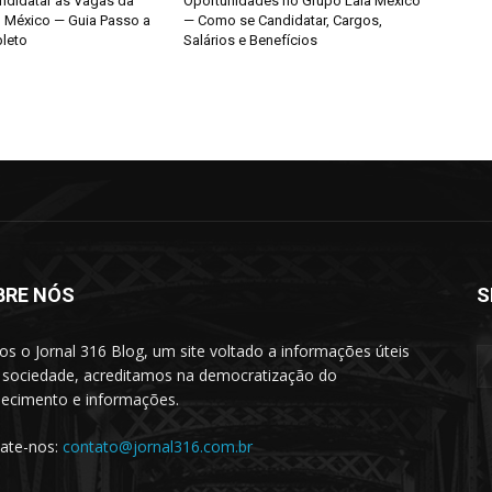
didatar às Vagas da
Oportunidades no Grupo Lala México
o México — Guia Passo a
— Como se Candidatar, Cargos,
leto
Salários e Benefícios
BRE NÓS
S
s o Jornal 316 Blog, um site voltado a informações úteis
 sociedade, acreditamos na democratização do
ecimento e informações.
ate-nos:
contato@jornal316.com.br