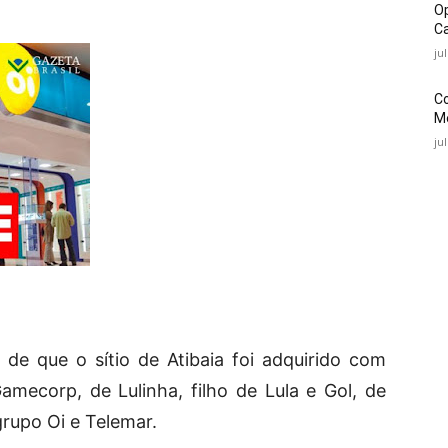
O
Ca
ju
C
Mé
ju
de que o sítio de Atibaia foi adquirido com
Gamecorp, de Lulinha, filho de Lula e Gol, de
rupo Oi e Telemar.