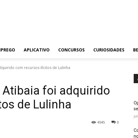
MPREGO
APLICATIVO
CONCURSOS
CURIOSIDADES
BE
 adquirido com recursos ilícitos de Lulinha
 Atibaia foi adquirido
tos de Lulinha
Op
se
ju
4545
0
Co
no