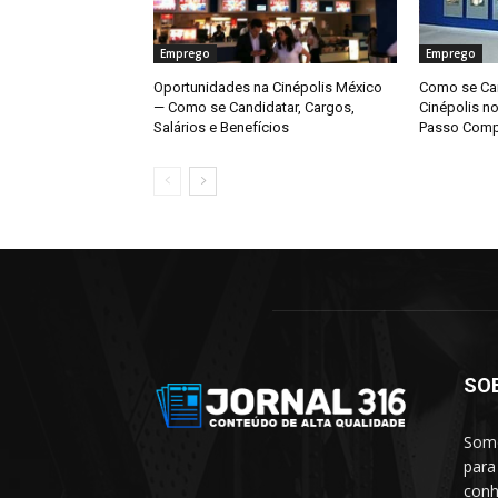
Emprego
Emprego
Oportunidades na Cinépolis México
Como se Can
— Como se Candidatar, Cargos,
Cinépolis n
Salários e Benefícios
Passo Comp
SO
Somo
para
conh