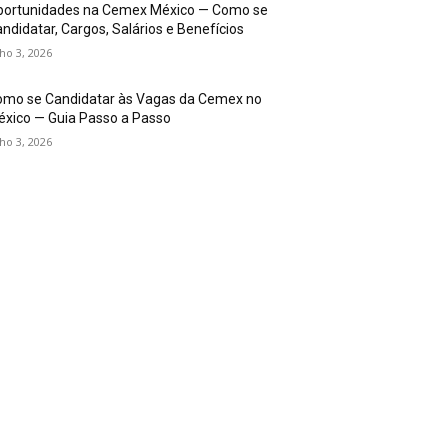
portunidades na Cemex México — Como se
ndidatar, Cargos, Salários e Benefícios
lho 3, 2026
omo se Candidatar às Vagas da Cemex no
xico — Guia Passo a Passo
lho 3, 2026