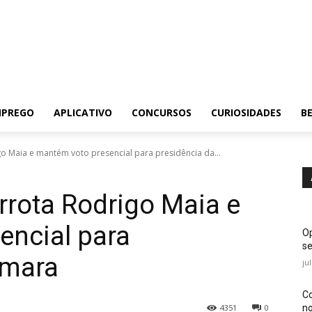
MPREGO
APLICATIVO
CONCURSOS
CURIOSIDADES
BE
o Maia e mantém voto presencial para presidência da...
rrota Rodrigo Maia e
encial para
Op
se
âmara
ju
Co
no
4351
0