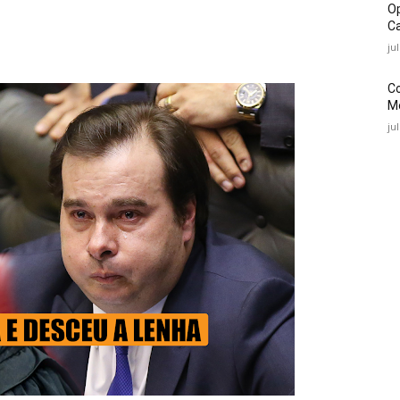
O
Ca
ju
C
Mé
ju