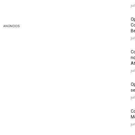
ju
Op
Co
ANÚNCIOS
Be
ju
Co
no
At
ju
O
se
ju
Co
Mé
ju