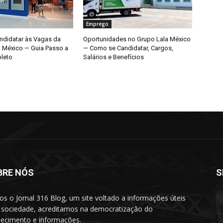
Emprego
didatar às Vagas da
Oportunidades no Grupo Lala México
o México — Guia Passo a
— Como se Candidatar, Cargos,
leto
Salários e Benefícios
BRE NÓS
S
s o Jornal 316 Blog, um site voltado a informações úteis
 sociedade, acreditamos na democratização do
ecimento e informações.