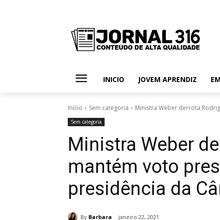
INICIO
JOVEM APRENDIZ
E
Início
Sem categoria
Ministra Weber derrota Rodrig
Sem categoria
Ministra Weber de
mantém voto pres
presidência da C
By
Barbara
janeiro 22, 2021