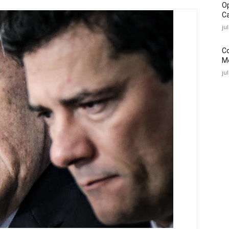
O
Ca
ju
C
Mé
ju