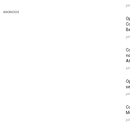
ju
ANÚNCIOS
Op
Co
Be
ju
Co
no
At
ju
O
se
ju
Co
Mé
ju