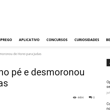
MPREGO
APLICATIVO
CONCURSOS
CURIOSIDADES
BE
smoronou de Horei para Judas
 no pé e desmoronou
as
Op
se
ju
4494
0
Co
no