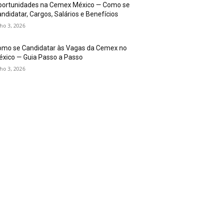
portunidades na Cemex México — Como se
ndidatar, Cargos, Salários e Benefícios
lho 3, 2026
omo se Candidatar às Vagas da Cemex no
xico — Guia Passo a Passo
lho 3, 2026