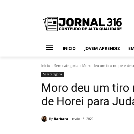
INICIO
JOVEM APRENDIZ
E
Início
Sem categoria
Moro deu um tiro no pé e de
Sem categoria
Moro deu um tiro
de Horei para Jud
By
Barbara
maio 13, 2020