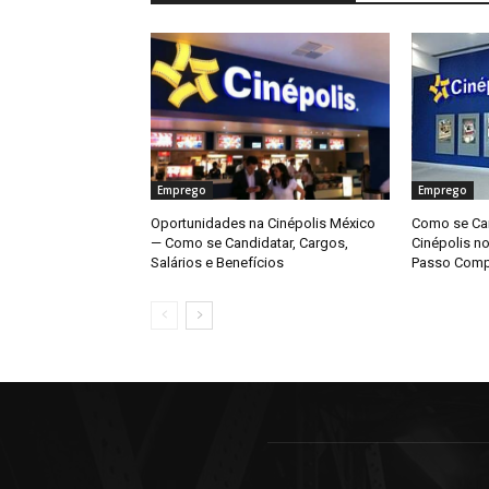
Emprego
Emprego
Oportunidades na Cinépolis México
Como se Can
— Como se Candidatar, Cargos,
Cinépolis n
Salários e Benefícios
Passo Comp